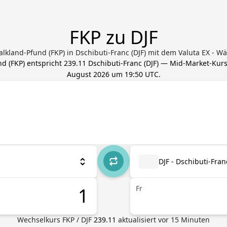
FKP zu DJF
Falkland-Pfund (FKP) in Dschibuti-Franc (DJF) mit dem Valuta EX -
nd
(
FKP
) entspricht
239.11
Dschibuti-Franc
(
DJF
) — Mid-Market-Kurs,
August 2026 um 19:50 UTC
.
DJF - Dschibuti-Fran
Fr
Wechselkurs
FKP
/
DJF
239.11
aktualisiert vor
15
Minuten