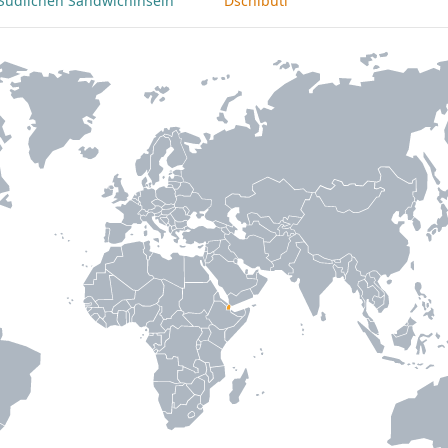
 Südlichen Sandwichinseln
Dschibuti