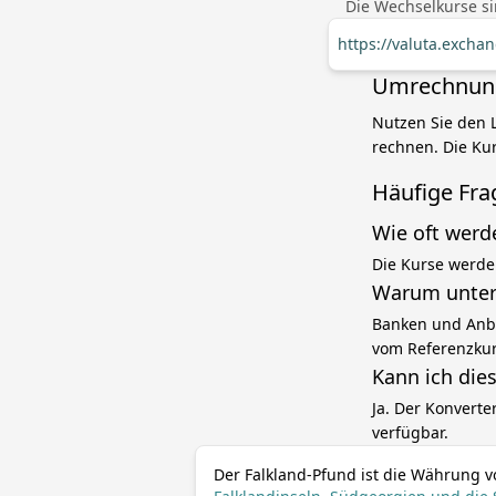
Die Wechselkurse si
https://valuta.excha
Umrechnung 
Nutzen Sie den L
rechnen. Die Kur
Häufige Fra
Wie oft werd
Die Kurse werde
Warum unters
Banken und Anbi
vom Referenzku
Kann ich die
Ja. Der Konverte
verfügbar.
Der Falkland-Pfund ist die Währung v