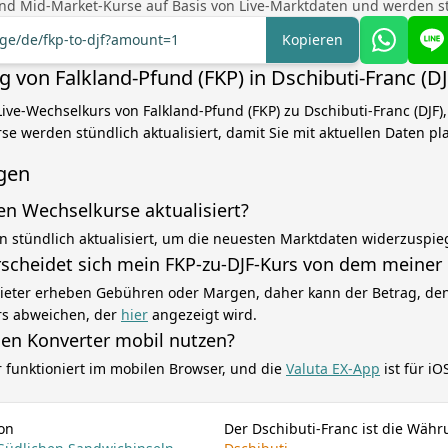
nd Mid-Market-Kurse auf Basis von Live-Marktdaten und werden stü
nge/de/fkp-to-djf?amount=1
Kopieren
von Falkland-Pfund (FKP) in Dschibuti-Franc (DJ
ive-Wechselkurs von Falkland-Pfund (FKP) zu Dschibuti-Franc (DJF),
se werden stündlich aktualisiert, damit Sie mit aktuellen Daten p
gen
en Wechselkurse aktualisiert?
n stündlich aktualisiert, um die neuesten Marktdaten widerzuspie
cheidet sich mein FKP-zu-DJF-Kurs von dem meiner
eter erheben Gebühren oder Margen, daher kann der Betrag, den 
rs abweichen, der
hier
angezeigt wird.
sen Konverter mobil nutzen?
r funktioniert im mobilen Browser, und die
Valuta EX-App
ist für i
on
Der Dschibuti-Franc ist die Wäh