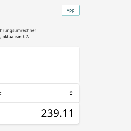
App
 Währungsumrechner
 aktualisiert
7.
c