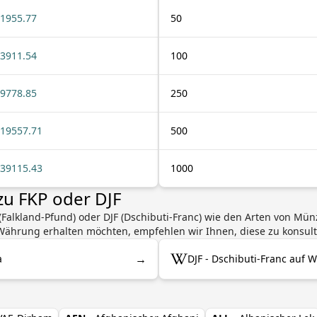
1955.77
50
3911.54
100
9778.85
250
19557.71
500
39115.43
1000
zu FKP oder DJF
(Falkland-Pfund) oder DJF (Dschibuti-Franc) wie den Arten von Mü
ährung erhalten möchten, empfehlen wir Ihnen, diese zu konsult
→
a
DJF - Dschibuti-Franc auf W