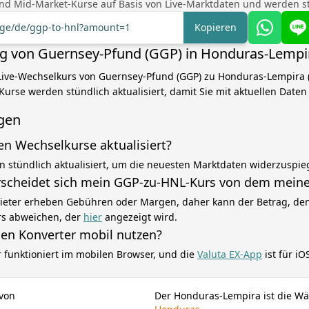
nd Mid-Market-Kurse auf Basis von Live-Marktdaten und werden stü
ange/de/ggp-to-hnl?amount=1
Kopieren
 von Guernsey-Pfund (GGP) in Honduras-Lempi
Live-Wechselkurs von Guernsey-Pfund (GGP) zu Honduras-Lempira (
Kurse werden stündlich aktualisiert, damit Sie mit aktuellen Date
gen
en Wechselkurse aktualisiert?
n stündlich aktualisiert, um die neuesten Marktdaten widerzuspie
scheidet sich mein GGP-zu-HNL-Kurs von dem meine
eter erheben Gebühren oder Margen, daher kann der Betrag, den 
rs abweichen, der
hier
angezeigt wird.
sen Konverter mobil nutzen?
r funktioniert im mobilen Browser, und die
Valuta EX-App
ist für i
 von
Der Honduras-Lempira ist die W