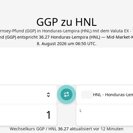
GGP zu HNL
ernsey-Pfund (GGP) in Honduras-Lempira (HNL) mit dem Valuta EX
nd
(
GGP
) entspricht
36.27
Honduras-Lempira
(
HNL
) — Mid-Market-Ku
8. August 2026 um 06:50 UTC
.
HNL - Honduras-Le
L
Wechselkurs
GGP
/
HNL
36.27
aktualisiert vor
12
Minuten