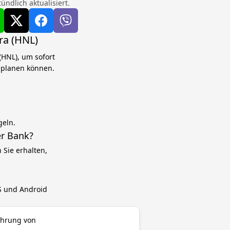
ndlich aktualisiert.
ra (HNL)
HNL), um sofort
n planen können.
geln.
r Bank?
Sie erhalten,
OS und Android
ährung von