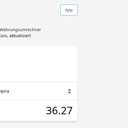
App
 - Währungsumrechner
rs, aktualisiert
mpira