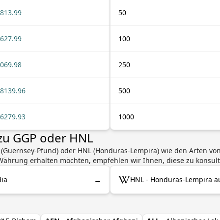
813.99
50
627.99
100
069.98
250
8139.96
500
6279.93
1000
 zu GGP oder HNL
 (Guernsey-Pfund) oder HNL (Honduras-Lempira) wie den Arten v
ährung erhalten möchten, empfehlen wir Ihnen, diese zu konsult
→
dia
HNL - Honduras-Lempira au