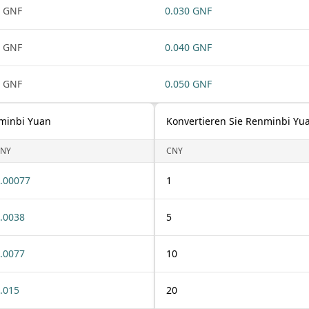
 GNF
0.030 GNF
 GNF
0.040 GNF
 GNF
0.050 GNF
nminbi Yuan
Konvertieren Sie Renminbi Yu
NY
CNY
.00077
1
.0038
5
.0077
10
.015
20