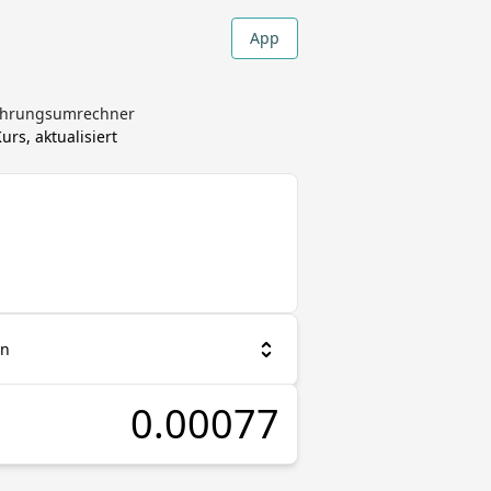
App
Währungsumrechner
rs, aktualisiert
an