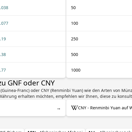
.038
50
.077
100
.19
250
.38
500
.77
1000
 zu GNF oder CNY
 (Guinea-Franc) oder CNY (Renminbi Yuan) wie den Arten von Mün
ährung erhalten möchten, empfehlen wir Ihnen, diese zu konsult
→
CNY - Renminbi Yuan auf W