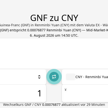
GNF zu CNY
 Guinea-Franc (GNF) in Renminbi Yuan (CNY) mit dem Valuta EX - 
(
GNF
) entspricht
0.00076877
Renminbi Yuan
(
CNY
) — Mid-Market-Ku
6. August 2026 um 14:50 UTC
.
CNY - Renminbi Yu
¥
Wechselkurs
GNF
/
CNY
0.00076877
aktualisiert vor
29
Minuten