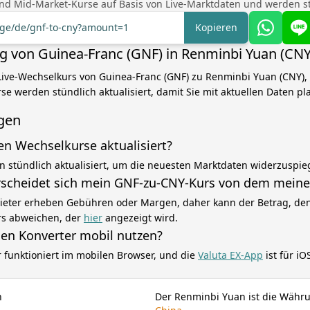
nd Mid-Market-Kurse auf Basis von Live-Marktdaten und werden stü
ange/de/gnf-to-cny?amount=1
Kopieren
von Guinea-Franc (GNF) in Renminbi Yuan (CNY
Live-Wechselkurs von Guinea-Franc (GNF) zu Renminbi Yuan (CNY), 
se werden stündlich aktualisiert, damit Sie mit aktuellen Daten p
gen
en Wechselkurse aktualisiert?
n stündlich aktualisiert, um die neuesten Marktdaten widerzuspie
scheidet sich mein GNF-zu-CNY-Kurs von dem meine
eter erheben Gebühren oder Margen, daher kann der Betrag, den 
rs abweichen, der
hier
angezeigt wird.
sen Konverter mobil nutzen?
r funktioniert im mobilen Browser, und die
Valuta EX-App
ist für i
n
Der Renminbi Yuan ist die Währ