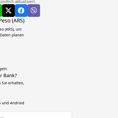
ndlich aktualisiert.
Peso (ARS)
so (ARS), um
n Daten planen
geln.
r Bank?
Sie erhalten,
OS und Android