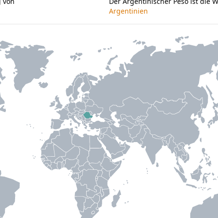
g von
Der Argentinischer Peso ist die
Argentinien