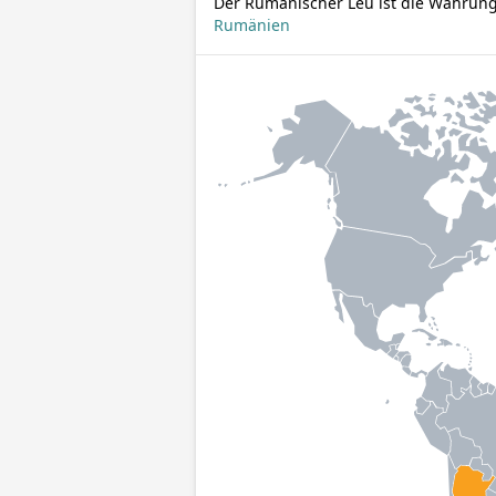
Der Rumänischer Leu ist die Währun
Rumänien