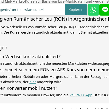
nd Mid-Market-Kurse auf Basis von Live-Marktdaten und werden stü
nge/de/ron-to-ars?amount=1
Kopieren
von Rumänischer Leu (RON) in Argentinischer 
Live-Wechselkurs von Rumänischer Leu (RON) zu Argentinischer Pe
n. Die Kurse werden stündlich aktualisiert, damit Sie mit aktuelle
gen
en Wechselkurse aktualisiert?
n stündlich aktualisiert, um die neuesten Marktdaten widerzuspie
scheidet sich mein RON-zu-ARS-Kurs von dem meine
eter erheben Gebühren oder Margen, daher kann der Betrag, den 
rs abweichen, der
hier
angezeigt wird.
sen Konverter mobil nutzen?
r funktioniert im mobilen Browser, und die
Valuta EX-App
ist für i