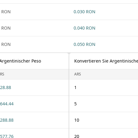
1 RON
0.030 RON
1 RON
0.040 RON
1 RON
0.050 RON
Argentinischer Peso
Konvertieren Sie Argentinisch
RS
ARS
28.88
1
644.44
5
288.88
10
577.76
20