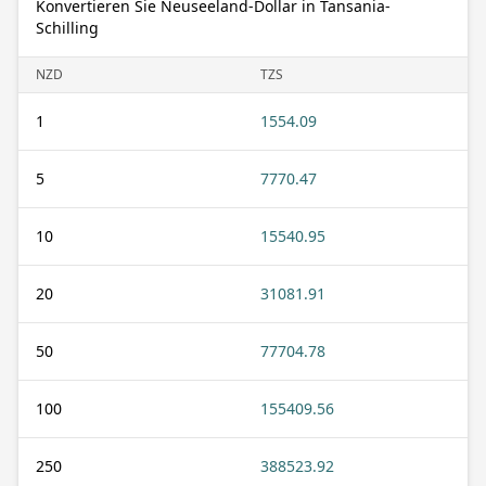
Konvertieren Sie Neuseeland-Dollar in Tansania-
Schilling
NZD
TZS
1
1554.09
5
7770.47
10
15540.95
20
31081.91
50
77704.78
100
155409.56
250
388523.92