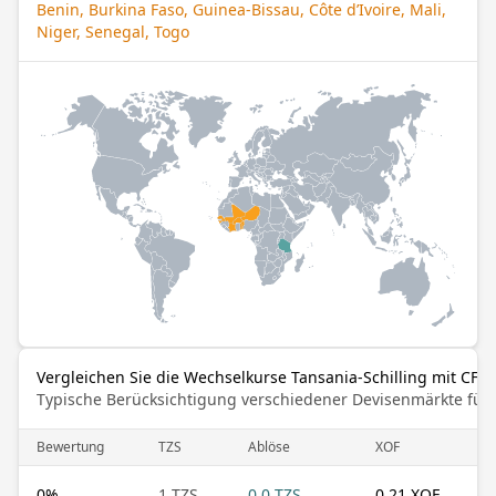
Benin, Burkina Faso, Guinea-Bissau, Côte d’Ivoire, Mali,
Niger, Senegal, Togo
Vergleichen Sie die Wechselkurse Tansania-Schilling mit CFA
Typische Berücksichtigung verschiedener Devisenmärkte für
Bewertung
TZS
Ablöse
XOF
0
%
1 TZS
0.0 TZS
0.21 XOF