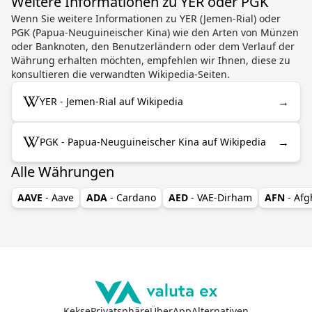
Weitere Informationen zu YER oder PGK
Wenn Sie weitere Informationen zu YER (Jemen-Rial) oder
PGK (Papua-Neuguineischer Kina) wie den Arten von Münzen
oder Banknoten, den Benutzerländern oder dem Verlauf der
Währung erhalten möchten, empfehlen wir Ihnen, diese zu
konsultieren die verwandten Wikipedia-Seiten.
→
YER - Jemen-Rial auf Wikipedia
→
PGK - Papua-Neuguineischer Kina auf Wikipedia
Alle Währungen
AAVE
- Aave
ADA
- Cardano
AED
- VAE-Dirham
AFN
- Af
Kekse
Privatsphäre
Über
App
Alternativen