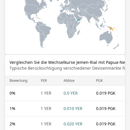
Vergleichen Sie die Wechselkurse Jemen-Rial mit Papua-Neug
Typische Berücksichtigung verschiedener Devisenmärkte für
Bewertung
YER
Ablöse
PGK
0
%
1 YER
0.0 YER
0.019 PGK
1
%
1 YER
0.010 YER
0.019 PGK
2
%
1 YER
0.020 YER
0.019 PGK