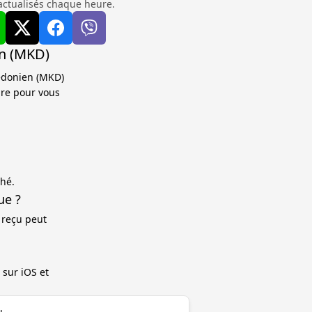
actualisés chaque heure.
en (MKD)
cédonien (MKD)
ure pour vous
ché.
ue ?
 reçu peut
 sur iOS et