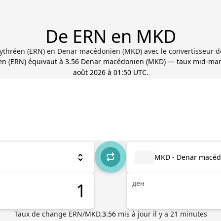
De ERN en MKD
rythréen (ERN) en Denar macédonien (MKD) avec le convertisseur de
en
(
ERN
) équivaut à
3.56
Denar macédonien
(
MKD
) — taux mid-mar
août 2026 à 01:50 UTC
.
MKD - Denar macéd
ден
Taux de change
ERN
/
MKD
,
3.56
mis à jour il y a
21
minutes