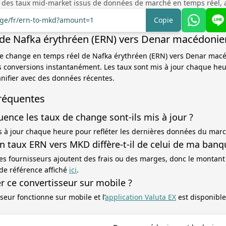
 des taux mid-market issus de données de marché en temps réel, 
ange/fr/ern-to-mkd?amount=1
Copie
de Nafka érythréen (ERN) vers Denar macédoni
x de change en temps réel de Nafka érythréen (ERN) vers Denar ma
s conversions instantanément. Les taux sont mis à jour chaque he
nifier avec des données récentes.
réquentes
uence les taux de change sont-ils mis à jour ?
s à jour chaque heure pour refléter les dernières données du mar
 taux ERN vers MKD diffère-t-il de celui de ma banq
es fournisseurs ajoutent des frais ou des marges, donc le montant
 de référence affiché
ici
.
ser ce convertisseur sur mobile ?
seur fonctionne sur mobile et l’
application Valuta EX
est disponible