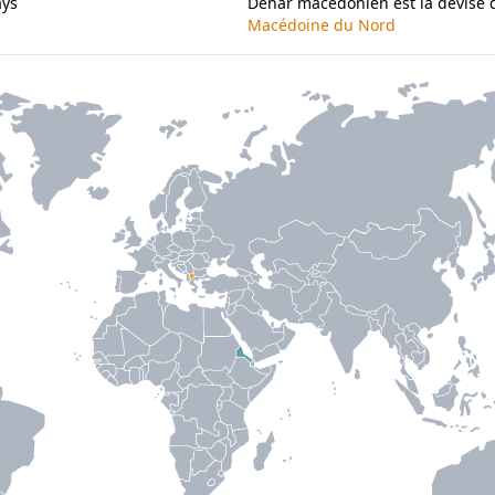
ays
Denar macédonien est la devise 
Macédoine du Nord