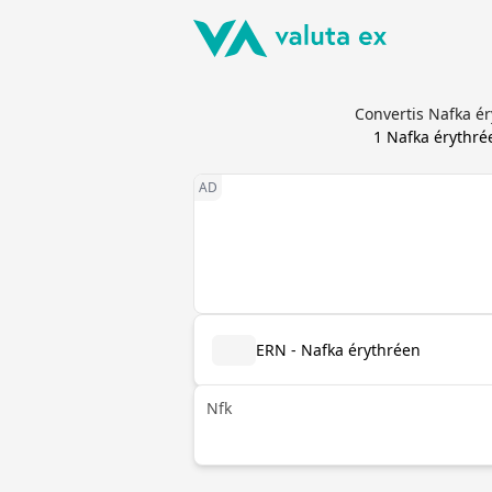
Convertis Nafka é
1
Nafka érythré
ERN - Nafka érythréen
Nfk