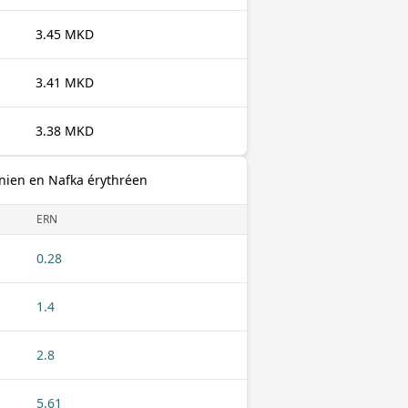
3.45 MKD
3.41 MKD
3.38 MKD
ien en Nafka érythréen
ERN
0.28
1.4
2.8
5.61