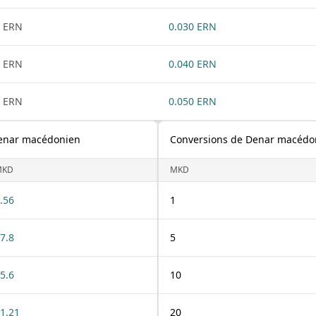
 ERN
0.030 ERN
 ERN
0.040 ERN
 ERN
0.050 ERN
Denar macédonien
Conversions de Denar macédon
MKD
MKD
.56
1
7.8
5
5.6
10
1.21
20