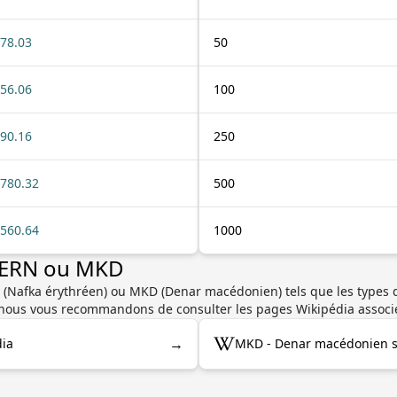
78.03
50
56.06
100
90.16
250
780.32
500
560.64
1000
r ERN ou MKD
 (Nafka érythréen) ou MKD (Denar macédonien) tels que les types de
se, nous vous recommandons de consulter les pages Wikipédia associ
→
dia
MKD - Denar macédonien s