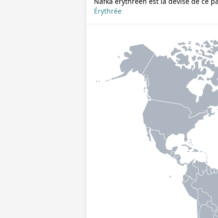
Nafka érythréen est la devise de ce p
Érythrée