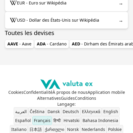
→
EUR - Euro sur Wikipédia
→
USD - Dollar des États-Unis sur Wikipédia
Toutes les devises
AAVE
- Aave
ADA
- Cardano
AED
- Dirham des Émirats ara
Cookies
Confidentialité
À propos de nous
Application mobile
Alternatives
Guides
Conditions
Langage
:
العربية
Čeština
Dansk
Deutsch
Ελληνικά
English
Español
Français
हिन्दी
Hrvatski
Bahasa Indonesia
Italiano
日本語
ქართული
Norsk
Nederlands
Polskie