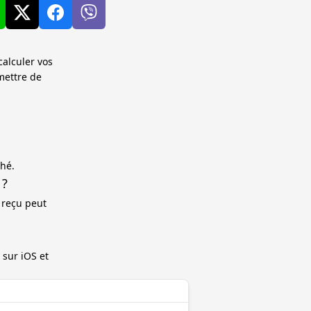
calculer vos
mettre de
ché.
 ?
 reçu peut
 sur iOS et