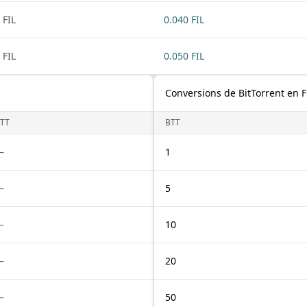
 FIL
0.040 FIL
 FIL
0.050 FIL
Conversions de BitTorrent en F
TT
BTT
—
1
—
5
—
10
—
20
—
50