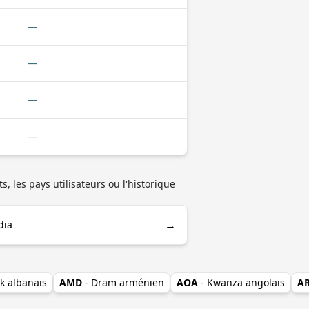
—
—
—
—
s, les pays utilisateurs ou l'historique
→
dia
ek albanais
AMD
- Dram arménien
AOA
- Kwanza angolais
A