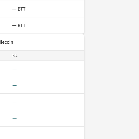
— BTT
— BTT
ilecoin
FIL
—
—
—
—
—