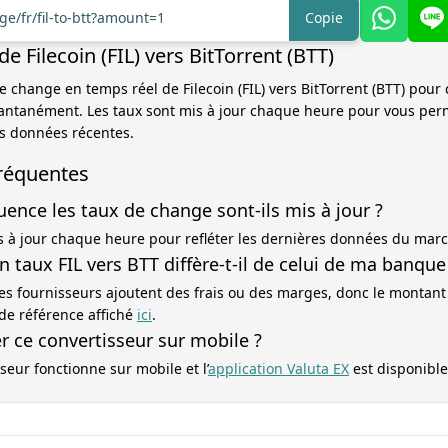
ge/fr/fil-to-btt?amount=1
Copie
e Filecoin (FIL) vers BitTorrent (BTT)
de change en temps réel de Filecoin (FIL) vers BitTorrent (BTT) pour 
tantanément. Les taux sont mis à jour chaque heure pour vous per
es données récentes.
réquentes
uence les taux de change sont-ils mis à jour ?
s à jour chaque heure pour refléter les dernières données du mar
taux FIL vers BTT diffère-t-il de celui de ma banque
es fournisseurs ajoutent des frais ou des marges, donc le montant
 de référence affiché
ici
.
ser ce convertisseur sur mobile ?
seur fonctionne sur mobile et l’
application Valuta EX
est disponible