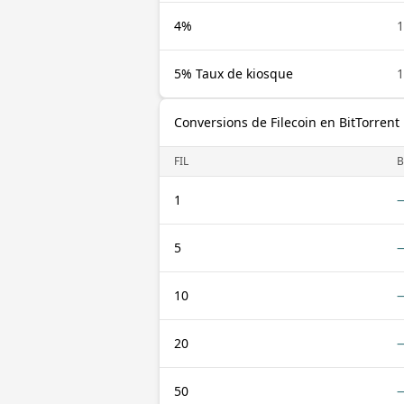
4%
1
5% Taux de kiosque
1
Conversions de Filecoin en BitTorrent
FIL
B
1
5
10
20
50