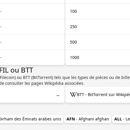
—
100
—
250
—
500
—
1000
 FIL ou BTT
Filecoin) ou BTT (BitTorrent) tels que les types de pièces ou de billet
e consulter les pages Wikipédia associées.
→
BTT - BitTorrent sur Wikipé
 Dirham des Émirats arabes unis
AFN
- Afghani afghan
ALL
- L