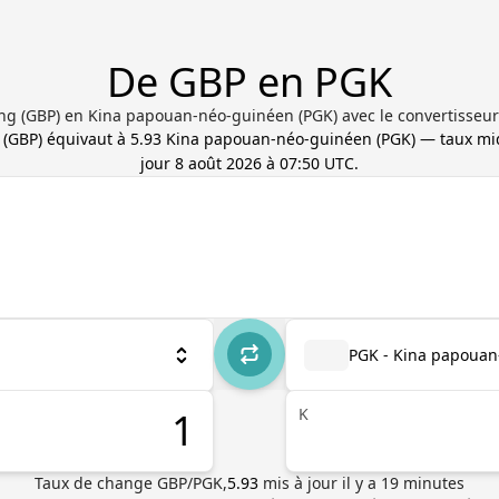
De GBP en PGK
ling (GBP) en Kina papouan-néo-guinéen (PGK) avec le convertisseur
(
GBP
) équivaut à
5.93
Kina papouan-néo-guinéen
(
PGK
) — taux mi
jour
8 août 2026 à 07:50 UTC
.
PGK - Kina papouan
K
Taux de change
GBP
/
PGK
,
5.93
mis à jour il y a
19
minutes