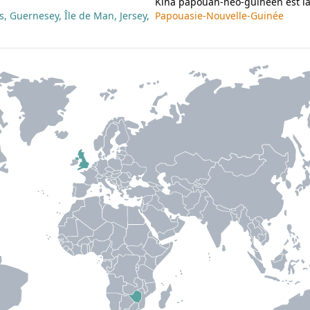
Kina papouan-néo-guinéen est la
s, Guernesey, Île de Man, Jersey,
Papouasie-Nouvelle-Guinée