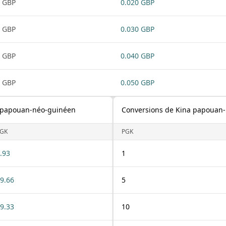
 GBP
0.020 GBP
 GBP
0.030 GBP
 GBP
0.040 GBP
 GBP
0.050 GBP
na papouan-néo-guinéen
Conversions de Kina papouan-n
GK
PGK
.93
1
9.66
5
9.33
10