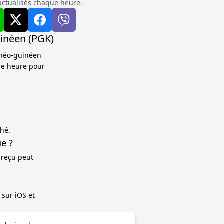
actualisés chaque heure.
uinéen (PGK)
n-néo-guinéen
que heure pour
ché.
e ?
 reçu peut
 sur iOS et