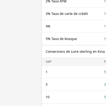
2% Taux ATM
1
3% Taux de carte de crédit
1
4%
1
5% Taux de kiosque
1
Conversions de Livre sterling en Ki
GBP
P
1
5
5
2
10
5