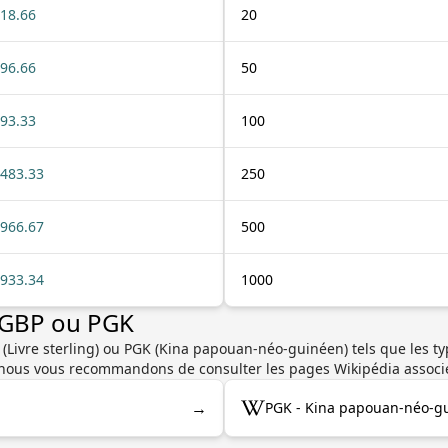
18.66
20
96.66
50
93.33
100
483.33
250
966.67
500
933.34
1000
r GBP ou PGK
 (Livre sterling) ou PGK (Kina papouan-néo-guinéen) tels que les typ
se, nous vous recommandons de consulter les pages Wikipédia associ
→
PGK - Kina papouan-néo-gu