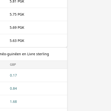
5.81 PGK
5.75 PGK
5.69 PGK
5.63 PGK
éo-guinéen en Livre sterling
GBP
0.17
0.84
1.68