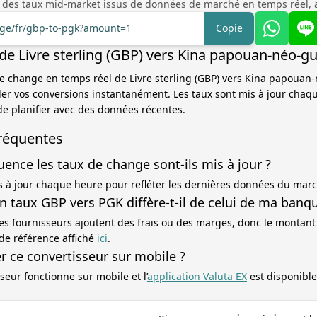
 des taux mid-market issus de données de marché en temps réel, 
ange/fr/gbp-to-pgk?amount=1
Copie
de Livre sterling (GBP) vers Kina papouan-néo-g
 de change en temps réel de Livre sterling (GBP) vers Kina papoua
ler vos conversions instantanément. Les taux sont mis à jour cha
e planifier avec des données récentes.
réquentes
uence les taux de change sont-ils mis à jour ?
s à jour chaque heure pour refléter les dernières données du mar
 taux GBP vers PGK diffère-t-il de celui de ma banqu
es fournisseurs ajoutent des frais ou des marges, donc le montant
 de référence affiché
ici
.
ser ce convertisseur sur mobile ?
seur fonctionne sur mobile et l’
application Valuta EX
est disponible