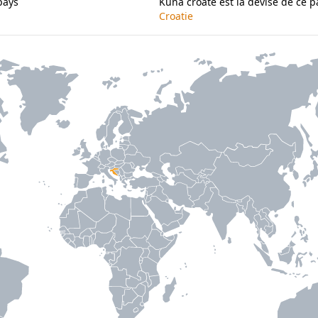
pays
Kuna croate est la devise de ce p
Croatie