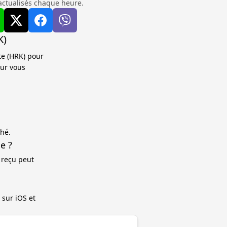
actualisés chaque heure.
K)
te (HRK) pour
our vous
ché.
e ?
 reçu peut
 sur iOS et