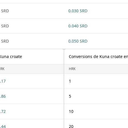
 SRD
0.030 SRD
 SRD
0.040 SRD
 SRD
0.050 SRD
Kuna croate
Conversions de Kuna croate en
RK
HRK
.17
1
.86
5
.72
10
.44
20