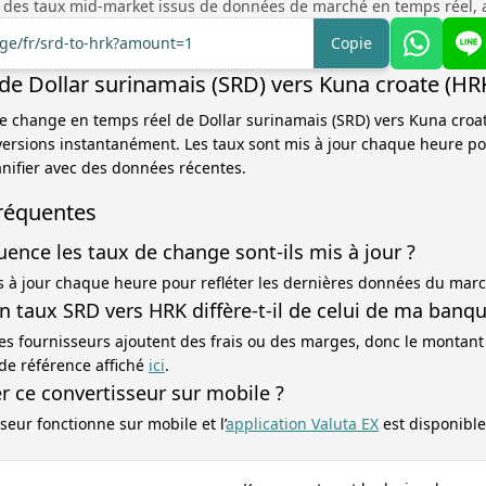
 des taux mid-market issus de données de marché en temps réel, 
nge/fr/srd-to-hrk?amount=1
Copie
de Dollar surinamais (SRD) vers Kuna croate (HR
 de change en temps réel de Dollar surinamais (SRD) vers Kuna croa
versions instantanément. Les taux sont mis à jour chaque heure p
nifier avec des données récentes.
réquentes
uence les taux de change sont-ils mis à jour ?
s à jour chaque heure pour refléter les dernières données du mar
 taux SRD vers HRK diffère-t-il de celui de ma banqu
es fournisseurs ajoutent des frais ou des marges, donc le montant
 de référence affiché
ici
.
ser ce convertisseur sur mobile ?
seur fonctionne sur mobile et l’
application Valuta EX
est disponible