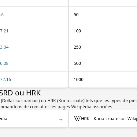
.6
50
7.21
100
3.04
250
6.08
500
72.16
1000
r SRD ou HRK
(Dollar surinamais) ou HRK (Kuna croate) tels que les types de pièce
commandons de consulter les pages Wikipédia associées.
→
édia
HRK - Kuna croate sur Wiki