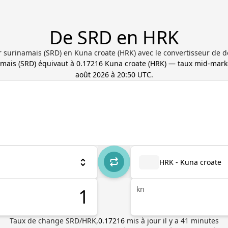
De SRD en HRK
r surinamais (SRD) en Kuna croate (HRK) avec le convertisseur de d
amais
(
SRD
) équivaut à
0.17216
Kuna croate
(
HRK
) — taux mid-mark
août 2026 à 20:50 UTC
.
HRK - Kuna croate
kn
Taux de change
SRD
/
HRK
,
0.17216
mis à jour il y a
41
minutes