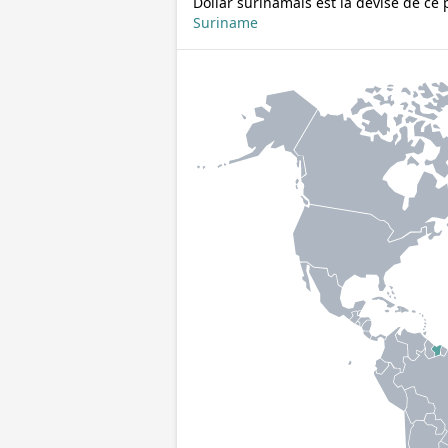
Dollar surinamais est la devise de ce 
Suriname