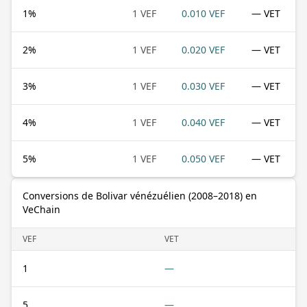
1
%
1 VEF
0.010 VEF
— VET
2
%
1 VEF
0.020 VEF
— VET
3
%
1 VEF
0.030 VEF
— VET
4
%
1 VEF
0.040 VEF
— VET
5
%
1 VEF
0.050 VEF
— VET
Conversions de Bolivar vénézuélien (2008–2018) en
VeChain
VEF
VET
1
—
5
—