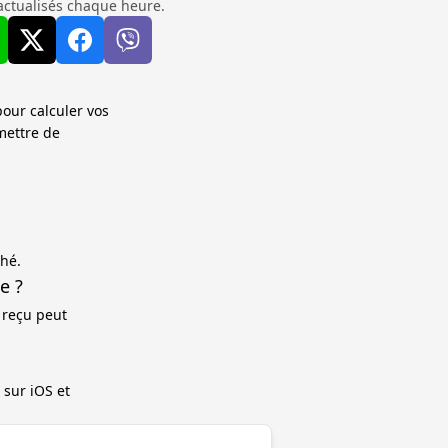
actualisés chaque heure.
pour calculer vos
mettre de
ché.
e ?
 reçu peut
 sur iOS et