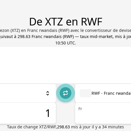
De XTZ en RWF
Tezon (XTZ) en Franc rwandais (RWF) avec le convertisseur de devise
quivaut à
298.63
Franc rwandais
(
RWF
) — taux mid-market, mis à j
10:50 UTC
.
RWF - Franc rwanda
Fr
Taux de change
XTZ
/
RWF
,
298.63
mis à jour il y a
34
minutes