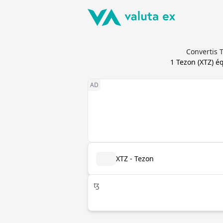
Convertis 
1
Tezon
(
XTZ
) é
XTZ - Tezon
ꜩ