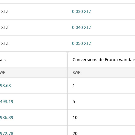
 XTZ
0.030 XTZ
 XTZ
0.040 XTZ
 XTZ
0.050 XTZ
ais
Conversions de Franc rwandai
WF
RWF
98.63
1
493.19
5
986.39
10
972.78
20