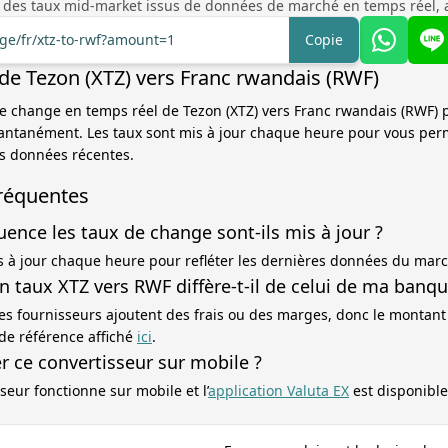
 des taux mid-market issus de données de marché en temps réel, 
nge/fr/xtz-to-rwf?amount=1
Copie
de Tezon (XTZ) vers Franc rwandais (RWF)
 de change en temps réel de Tezon (XTZ) vers Franc rwandais (RWF) 
tantanément. Les taux sont mis à jour chaque heure pour vous per
es données récentes.
réquentes
uence les taux de change sont-ils mis à jour ?
s à jour chaque heure pour refléter les dernières données du mar
 taux XTZ vers RWF diffère-t-il de celui de ma banqu
es fournisseurs ajoutent des frais ou des marges, donc le montant
 de référence affiché
ici
.
ser ce convertisseur sur mobile ?
seur fonctionne sur mobile et l’
application Valuta EX
est disponible