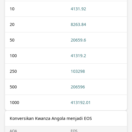
10
4131.92
20
8263.84
50
20659.6
100
41319.2
250
103298
500
206596
1000
413192.01
Konversikan Kwanza Angola menjadi EOS
AOA
EOS