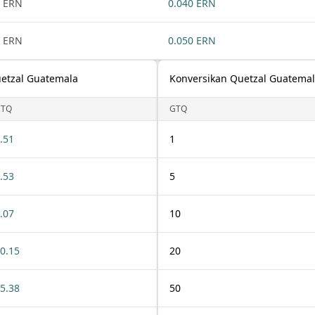
 ERN
0.040 ERN
 ERN
0.050 ERN
uetzal Guatemala
Konversikan Quetzal Guatemal
GTQ
GTQ
.51
1
.53
5
.07
10
0.15
20
5.38
50