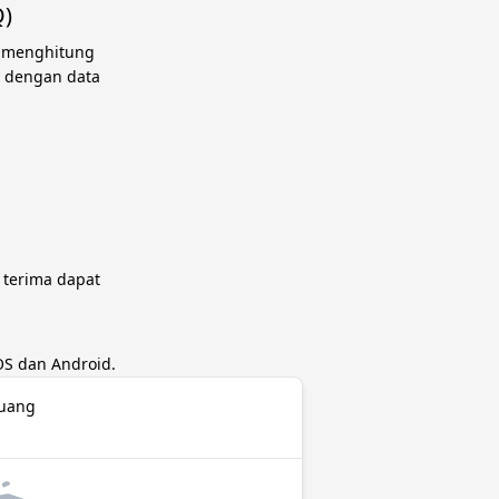
Q)
k menghitung
n dengan data
 terima dapat
OS dan Android.
 uang