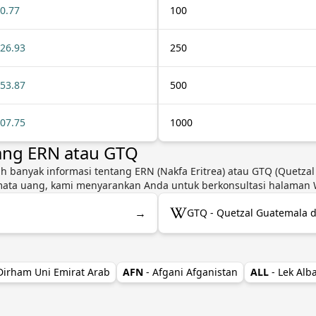
0.77
100
26.93
250
53.87
500
07.75
1000
ang ERN atau GTQ
ih banyak informasi tentang ERN (Nakfa Eritrea) atau GTQ (Quetzal
mata uang, kami menyarankan Anda untuk berkonsultasi halaman Wi
→
GTQ - Quetzal Guatemala d
 Dirham Uni Emirat Arab
AFN
- Afgani Afganistan
ALL
- Lek Alb