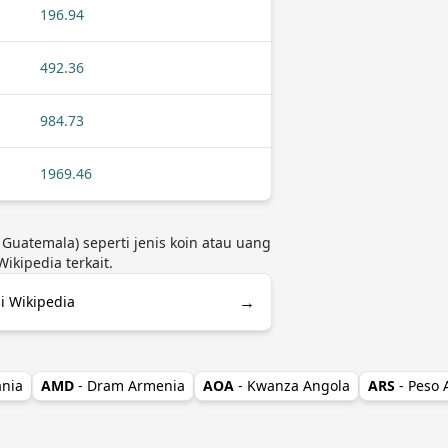
196.94
492.36
984.73
1969.46
 Guatemala) seperti jenis koin atau uang
kipedia terkait.
→
i Wikipedia
ania
AMD
- Dram Armenia
AOA
- Kwanza Angola
ARS
- Peso 