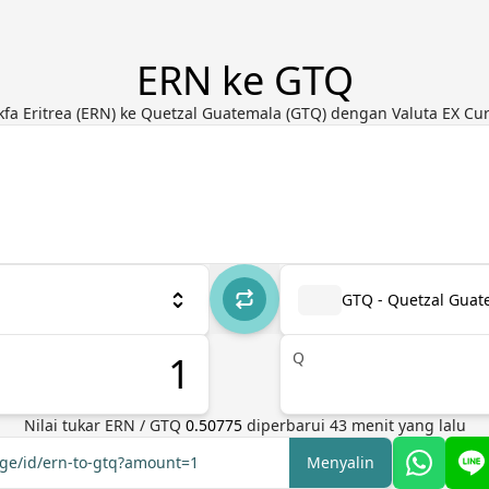
ERN ke GTQ
fa Eritrea (ERN) ke Quetzal Guatemala (GTQ) dengan Valuta EX Cu
GTQ - Quetzal Guat
Q
Nilai tukar
ERN
/
GTQ
0.50775
diperbarui
43
menit yang lalu
nge/id/ern-to-gtq?amount=1
Menyalin