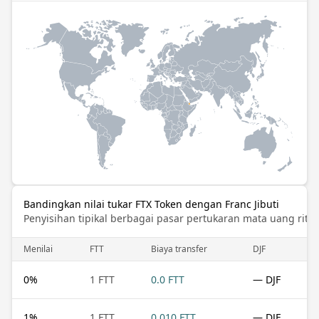
Bandingkan nilai tukar FTX Token dengan Franc Jibuti
Penyisihan tipikal berbagai pasar pertukaran mata uang ritel
Menilai
FTT
Biaya transfer
DJF
0
%
1 FTT
0.0 FTT
— DJF
1
%
1 FTT
0.010 FTT
— DJF