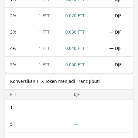
2
%
1 FTT
0.020 FTT
— DJF
3
%
1 FTT
0.030 FTT
— DJF
4
%
1 FTT
0.040 FTT
— DJF
5
%
1 FTT
0.050 FTT
— DJF
Konversikan FTX Token menjadi Franc Jibuti
FTT
DJF
1
—
5
—