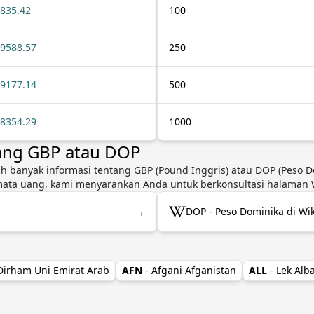
835.42
100
9588.57
250
9177.14
500
8354.29
1000
tang GBP atau DOP
ih banyak informasi tentang GBP (Pound Inggris) atau DOP (Peso Do
mata uang, kami menyarankan Anda untuk berkonsultasi halaman Wi
→
DOP - Peso Dominika di Wi
 Dirham Uni Emirat Arab
AFN
- Afgani Afganistan
ALL
- Lek Alb