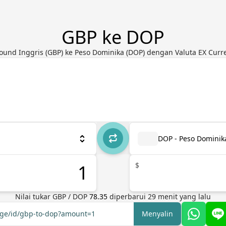
GBP ke DOP
ound Inggris (GBP) ke Peso Dominika (DOP) dengan Valuta EX Curr
DOP - Peso Dominik
$
Nilai tukar
GBP
/
DOP
78.35
diperbarui
29
menit yang lalu
ange/id/gbp-to-dop?amount=1
Menyalin