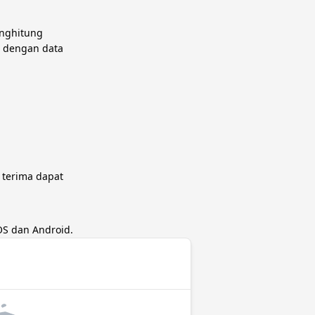
enghitung
n dengan data
 terima dapat
OS dan Android.
g