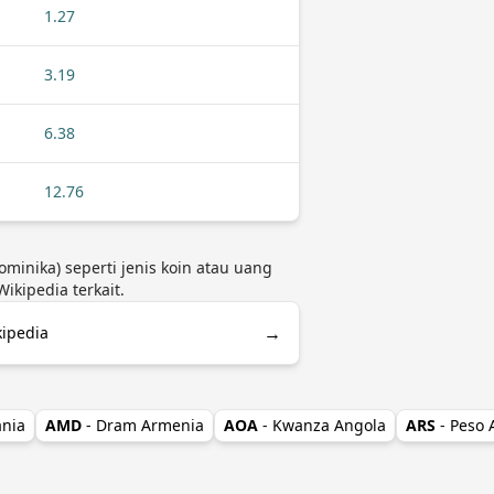
1.27
3.19
6.38
12.76
minika) seperti jenis koin atau uang
kipedia terkait.
→
kipedia
ania
AMD
- Dram Armenia
AOA
- Kwanza Angola
ARS
- Peso 