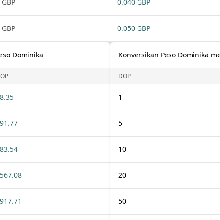
 GBP
0.040 GBP
 GBP
0.050 GBP
Peso Dominika
Konversikan Peso Dominika me
DOP
DOP
8.35
1
91.77
5
83.54
10
567.08
20
917.71
50