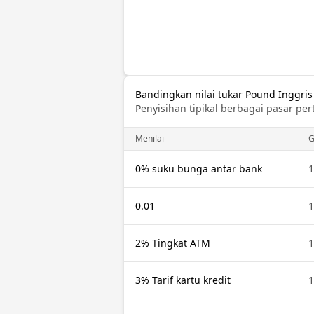
Bandingkan nilai tukar Pound Inggri
Penyisihan tipikal berbagai pasar per
Menilai
G
0% suku bunga antar bank
1
0.01
1
2% Tingkat ATM
1
3% Tarif kartu kredit
1