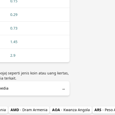
0.15
0.29
0.73
1.45
2.9
ja) seperti jenis koin atau uang kertas,
 terkait.
→
pedia
ania
AMD
- Dram Armenia
AOA
- Kwanza Angola
ARS
- Peso 