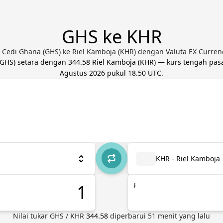
GHS ke KHR
 Cedi Ghana (GHS) ke Riel Kamboja (KHR) dengan Valuta EX Curren
GHS
) setara dengan
344.58
Riel Kamboja
(
KHR
) — kurs tengah pas
Agustus 2026 pukul 18.50 UTC
.
KHR - Riel Kamboja
៛
Nilai tukar
GHS
/
KHR
344.58
diperbarui
51
menit yang lalu