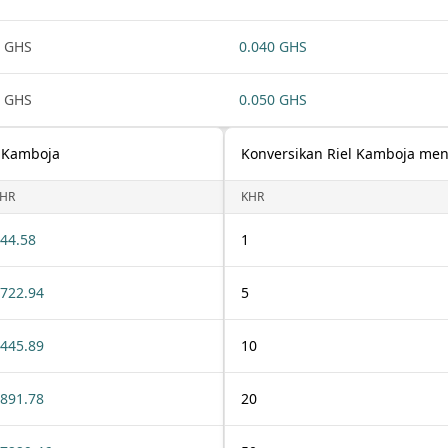
 GHS
0.040 GHS
 GHS
0.050 GHS
l Kamboja
Konversikan Riel Kamboja men
HR
KHR
44.58
1
722.94
5
445.89
10
891.78
20