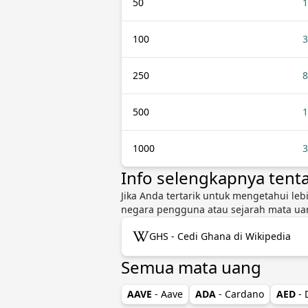
50
1
100
3
250
8
500
1
1000
3
Info selengkapnya tent
Jika Anda tertarik untuk mengetahui leb
negara pengguna atau sejarah mata uan
GHS - Cedi Ghana di Wikipedia
Semua mata uang
AAVE
- Aave
ADA
- Cardano
AED
-