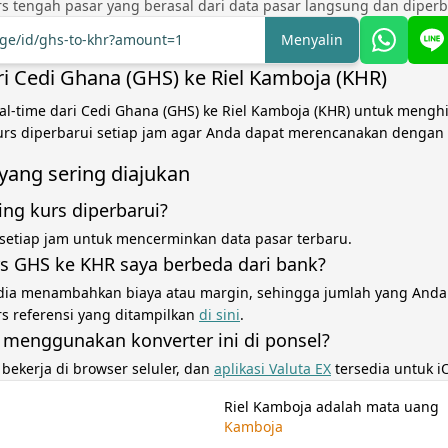
s tengah pasar yang berasal dari data pasar langsung dan diperba
nge/id/ghs-to-khr?amount=1
Menyalin
ri Cedi Ghana (GHS) ke Riel Kamboja (KHR)
al-time dari Cedi Ghana (GHS) ke Riel Kamboja (KHR) untuk mengh
Kurs diperbarui setiap jam agar Anda dapat merencanakan dengan 
yang sering diajukan
ing kurs diperbarui?
 setiap jam untuk mencerminkan data pasar terbaru.
 GHS ke KHR saya berbeda dari bank?
dia menambahkan biaya atau margin, sehingga jumlah yang Anda
rs referensi yang ditampilkan
di sini
.
 menggunakan konverter ini di ponsel?
i bekerja di browser seluler, dan
aplikasi Valuta EX
tersedia untuk i
Riel Kamboja adalah mata uang
Kamboja