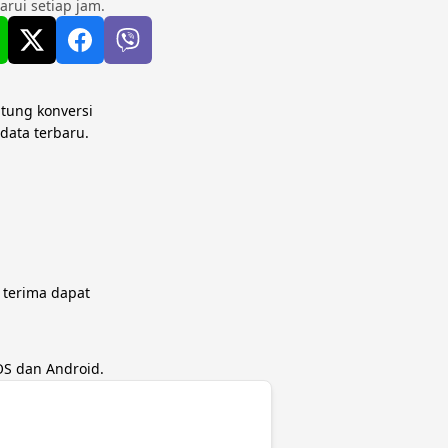
rui setiap jam.
itung konversi
data terbaru.
 terima dapat
OS dan Android.