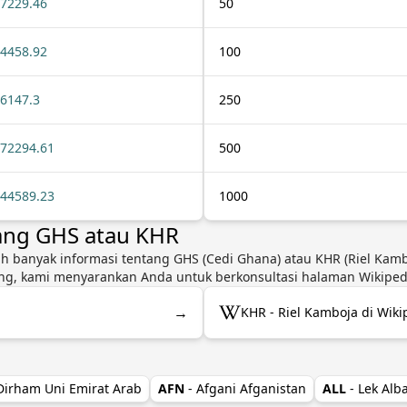
7229.46
50
4458.92
100
6147.3
250
72294.61
500
44589.23
1000
ang GHS atau KHR
ih banyak informasi tentang GHS (Cedi Ghana) atau KHR (Riel Kambo
g, kami menyarankan Anda untuk berkonsultasi halaman Wikipedia
→
KHR - Riel Kamboja di Wiki
 Dirham Uni Emirat Arab
AFN
- Afgani Afganistan
ALL
- Lek Alb