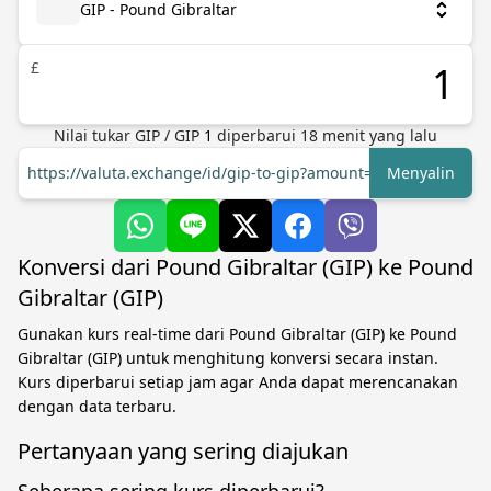
GIP - Pound Gibraltar
£
Nilai tukar
GIP
/
GIP
1
diperbarui
18
menit yang lalu
https://valuta.exchange/id/gip-to-gip?amount=1
Menyalin
Konversi dari Pound Gibraltar (GIP) ke Pound
Gibraltar (GIP)
Gunakan kurs real-time dari Pound Gibraltar (GIP) ke Pound
Gibraltar (GIP) untuk menghitung konversi secara instan.
Kurs diperbarui setiap jam agar Anda dapat merencanakan
dengan data terbaru.
Pertanyaan yang sering diajukan