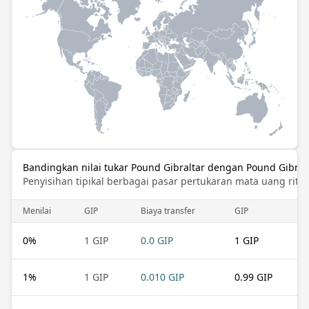
Bandingkan nilai tukar Pound Gibraltar dengan Pound Gibral
Penyisihan tipikal berbagai pasar pertukaran mata uang ritel
Menilai
GIP
Biaya transfer
GIP
0
%
1 GIP
0.0 GIP
1 GIP
1
%
1 GIP
0.010 GIP
0.99 GIP