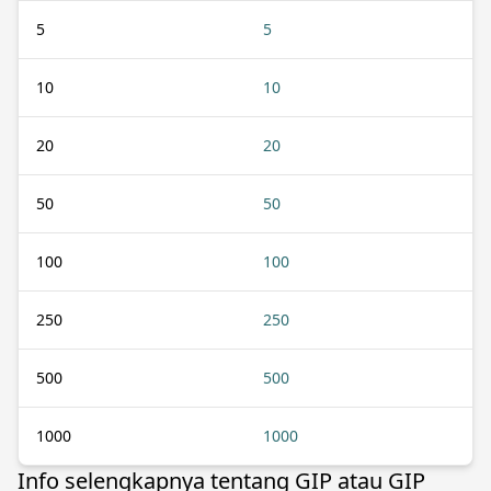
5
5
10
10
20
20
50
50
100
100
250
250
500
500
1000
1000
Info selengkapnya tentang GIP atau GIP