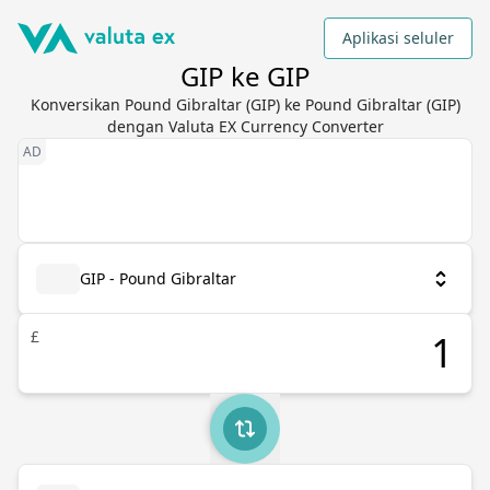
Aplikasi seluler
GIP ke GIP
Konversikan Pound Gibraltar (GIP) ke Pound Gibraltar (GIP)
dengan Valuta EX Currency Converter
GIP - Pound Gibraltar
£