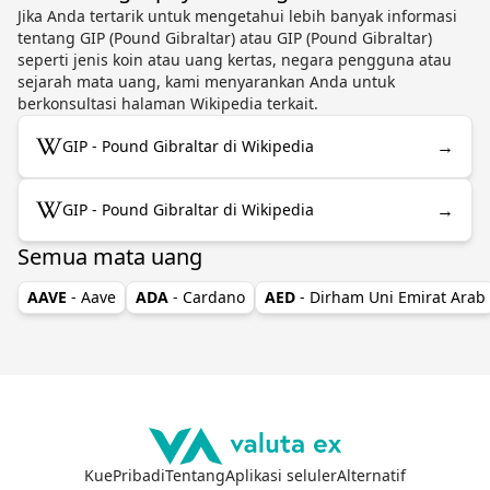
Jika Anda tertarik untuk mengetahui lebih banyak informasi
tentang GIP (Pound Gibraltar) atau GIP (Pound Gibraltar)
seperti jenis koin atau uang kertas, negara pengguna atau
sejarah mata uang, kami menyarankan Anda untuk
berkonsultasi halaman Wikipedia terkait.
→
GIP - Pound Gibraltar di Wikipedia
→
GIP - Pound Gibraltar di Wikipedia
Semua mata uang
AAVE
- Aave
ADA
- Cardano
AED
- Dirham Uni Emirat Arab
Kue
Pribadi
Tentang
Aplikasi seluler
Alternatif