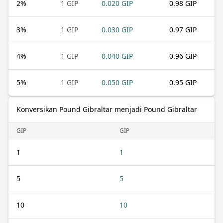
2
%
1 GIP
0.020 GIP
0.98 GIP
3
%
1 GIP
0.030 GIP
0.97 GIP
4
%
1 GIP
0.040 GIP
0.96 GIP
5
%
1 GIP
0.050 GIP
0.95 GIP
Konversikan Pound Gibraltar menjadi Pound Gibraltar
GIP
GIP
1
1
5
5
10
10