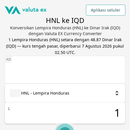
Aplikasi seluler
HNL ke IQD
Konversikan Lempira Honduras (HNL) ke Dinar Irak (IQD)
dengan Valuta EX Currency Converter
1
Lempira Honduras
(
HNL
) setara dengan
48.87
Dinar Irak
(
IQD
) — kurs tengah pasar, diperbarui
7 Agustus 2026 pukul
02.50 UTC
.
HNL - Lempira Honduras
L