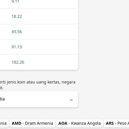
9.11
18.22
45.56
91.13
182.26
rti jenis koin atau uang kertas, negara
t.
→
dia
ania
AMD
- Dram Armenia
AOA
- Kwanza Angola
ARS
- Peso 