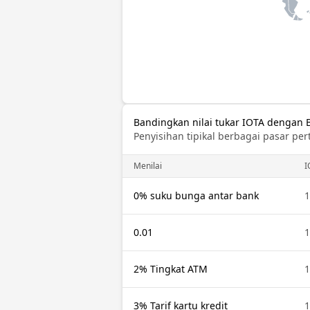
Bandingkan nilai tukar IOTA dengan B
Penyisihan tipikal berbagai pasar per
Menilai
I
0% suku bunga antar bank
1
0.01
1
2% Tingkat ATM
1
3% Tarif kartu kredit
1