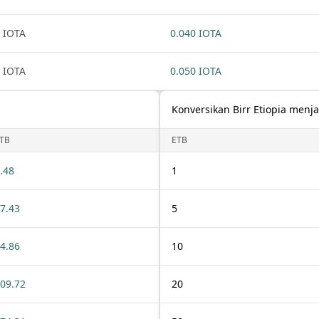
 IOTA
0.040 IOTA
 IOTA
0.050 IOTA
a
Konversikan Birr Etiopia menj
TB
ETB
.48
1
7.43
5
4.86
10
09.72
20