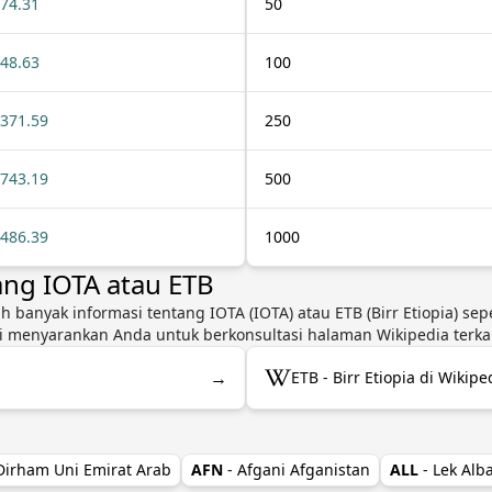
74.31
50
48.63
100
371.59
250
743.19
500
486.39
1000
ang IOTA atau ETB
h banyak informasi tentang IOTA (IOTA) atau ETB (Birr Etiopia) sepe
 menyarankan Anda untuk berkonsultasi halaman Wikipedia terkai
→
ETB - Birr Etiopia di Wikipe
 Dirham Uni Emirat Arab
AFN
- Afgani Afganistan
ALL
- Lek Alb