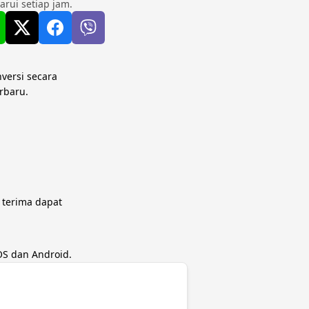
rui setiap jam.
nversi secara
rbaru.
 terima dapat
OS dan Android.