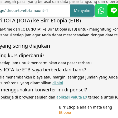
s tengah pasar yang berasal dari data pasar langsung dan diperba
nge/id/iota-to-etb?amount=1
Menyalin
i IOTA (IOTA) ke Birr Etiopia (ETB)
l-time dari IOTA (IOTA) ke Birr Etiopia (ETB) untuk menghitung ko
perbarui setiap jam agar Anda dapat merencanakan dengan data te
yang sering diajukan
ing kurs diperbarui?
 setiap jam untuk mencerminkan data pasar terbaru.
 IOTA ke ETB saya berbeda dari bank?
dia menambahkan biaya atau margin, sehingga jumlah yang Anda
rs referensi yang ditampilkan
di sini
.
 menggunakan konverter ini di ponsel?
i bekerja di browser seluler, dan
aplikasi Valuta EX
tersedia untuk i
Birr Etiopia adalah mata uang
Etiopia