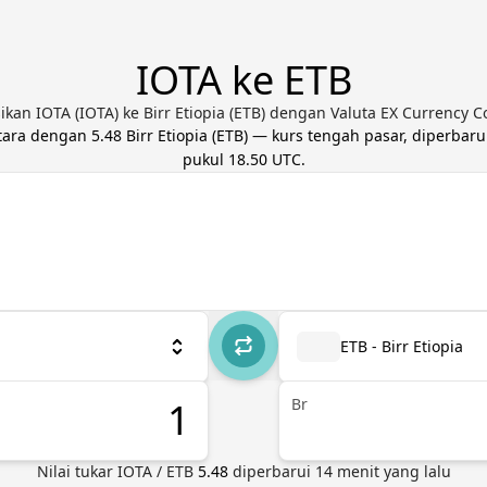
IOTA ke ETB
ikan IOTA (IOTA) ke Birr Etiopia (ETB) dengan Valuta EX Currency C
etara dengan
5.48
Birr Etiopia
(
ETB
) — kurs tengah pasar, diperbaru
pukul 18.50 UTC
.
ETB - Birr Etiopia
Br
Nilai tukar
IOTA
/
ETB
5.48
diperbarui
14
menit yang lalu