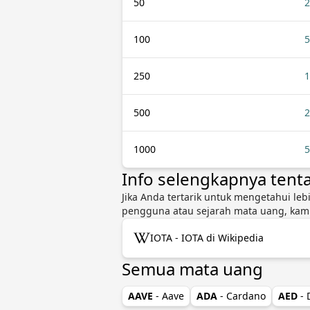
50
2
100
5
250
1
500
2
1000
5
Info selengkapnya tent
Jika Anda tertarik untuk mengetahui lebi
pengguna atau sejarah mata uang, kami
IOTA - IOTA di Wikipedia
Semua mata uang
AAVE
- Aave
ADA
- Cardano
AED
-