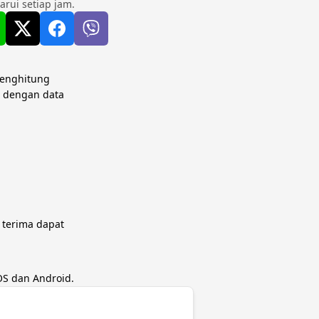
rui setiap jam.
menghitung
n dengan data
 terima dapat
OS dan Android.