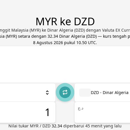
MYR ke DZD
nggit Malaysia (MYR) ke Dinar Algeria (DZD) dengan Valuta EX Cur
sia
(
MYR
) setara dengan
32.34
Dinar Algeria
(
DZD
) — kurs tengah p
8 Agustus 2026 pukul 10.50 UTC
.
DZD - Dinar Algeria
د.ج
Nilai tukar
MYR
/
DZD
32.34
diperbarui
45
menit yang lalu