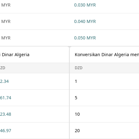
1 MYR
0.030 MYR
1 MYR
0.040 MYR
1 MYR
0.050 MYR
 Dinar Algeria
Konversikan Dinar Algeria men
DZD
DZD
2.34
1
61.74
5
23.48
10
46.97
20