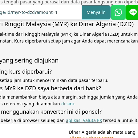
s tengah pasar yang berasal dari data pasar langsung dan diperba
ange/id/myr-to-dzd?amount=1
Menyalin
i Ringgit Malaysia (MYR) ke Dinar Algeria (DZD)
l-time dari Ringgit Malaysia (MYR) ke Dinar Algeria (DZD) untuk 
 instan. Kurs diperbarui setiap jam agar Anda dapat merencanaka
yang sering diajukan
ing kurs diperbarui?
 setiap jam untuk mencerminkan data pasar terbaru.
s MYR ke DZD saya berbeda dari bank?
dia menambahkan biaya atau margin, sehingga jumlah yang Anda
rs referensi yang ditampilkan
di sini
.
 menggunakan konverter ini di ponsel?
i bekerja di browser seluler, dan
aplikasi Valuta EX
tersedia untuk i
Dinar Algeria adalah mata uang