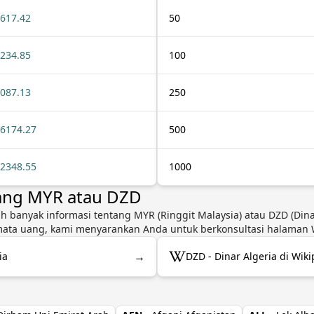
617.42
50
234.85
100
087.13
250
6174.27
500
2348.55
1000
tang MYR atau DZD
ih banyak informasi tentang MYR (Ringgit Malaysia) atau DZD (Dinar
mata uang, kami menyarankan Anda untuk berkonsultasi halaman Wi
→
ia
DZD - Dinar Algeria di Wik