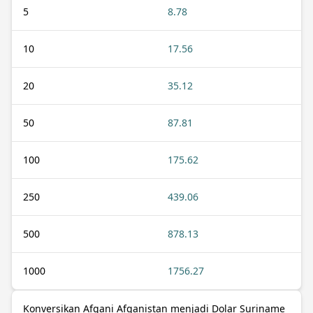
5
8.78
10
17.56
20
35.12
50
87.81
100
175.62
250
439.06
500
878.13
1000
1756.27
Konversikan Afgani Afganistan menjadi Dolar Suriname