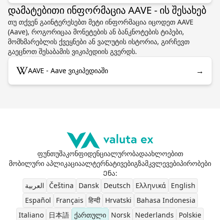
დამატებითი ინფორმაცია AAVE - ის შესახებ
თუ თქვენ გაინტერესებთ მეტი ინფორმაცია იცოდეთ AAVE
(Aave), როგორიცაა მონეტების ან ბანკნოტების ტიპები,
მომხმარებლის ქვეყნები ან ვალუტის ისტორია, გირჩევთ
გაეცნოთ შესაბამის ვიკიპედიის გვერდს.
→
AAVE - Aave ვიკიპედიაში
ფუნთუშა
კონფიდენციალურობა
დაახლოებით
მობილური აპლიკაცია
ალტერნატივები
გზამკვლევები
პირობები
Ენა
:
العربية
Čeština
Dansk
Deutsch
Ελληνικά
English
Español
Français
हिन्दी
Hrvatski
Bahasa Indonesia
Italiano
日本語
ქართული
Norsk
Nederlands
Polskie