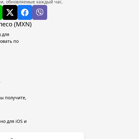
и, обновляемые каждый час.
песо (MXN)
 для
овать по
.
вы получите,
но для iOS и