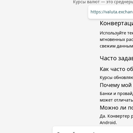
Курсы валют — это среднер
https://valuta.exch
Конвертаци
Используйте те
мгновенных рас
свежим данным
Часто зад
Как часто о
Курсы обновляю
Почему мой 
Банки и провай
может отличать
Можно ли п
Да. Конвертер 
Android.