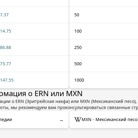
7.37
50
14.75
100
86.88
250
73.77
500
147.55
1000
рмация о ERN или MXN
ции о ERN (Эритрейская накфа) или MXN (Мексиканский песо), 
люты, мы рекомендуем вам проконсультироваться связанные ст
→
ипедии
MXN - Мексиканский песо