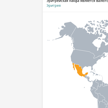
Эритрейская накфа является валют
Эритрея