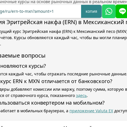
ыночные курсы на основе рыночных данных в реальном времен
ange/ru/ern-to-mxn?amount=1
копия
я Эритрейская накфа (ERN) в Мексиканский 
кущий курс Эритрейская накфа (ERN) к Мексиканский песо (MXN)
чётов. Курсы обновляются каждый час, чтобы вы могли планир
.
аваемые вопросы
бновляются курсы?
тся каждый час, чтобы отражать последние рыночные данные
курс ERN к MXN отличается от банковского?
деры добавляют комиссии или маржу, поэтому сумма, которую 
ся от справочного курса, показанного
здесь
.
ользоваться конвертером на мобильном?
работает в мобильных браузерах, а
приложение Valuta EX
доступ