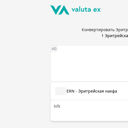
Конвертировать Эритре
1
Эритрейска
ERN - Эритрейская накфа
Nfk