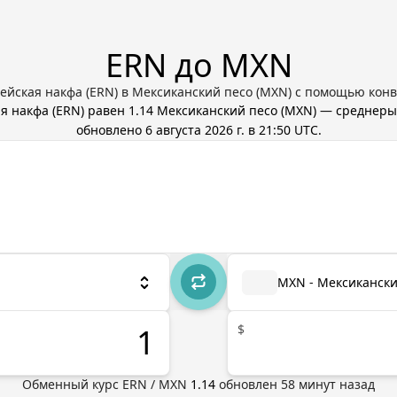
ERN до MXN
йская накфа (ERN) в Мексиканский песо (MXN) с помощью конв
я накфа
(
ERN
) равен
1.14
Мексиканский песо
(
MXN
) — среднеры
обновлено
6 августа 2026 г. в 21:50 UTC
.
MXN - Мексикански
$
Обменный курс
ERN
/
MXN
1.14
обновлен
58
минут назад