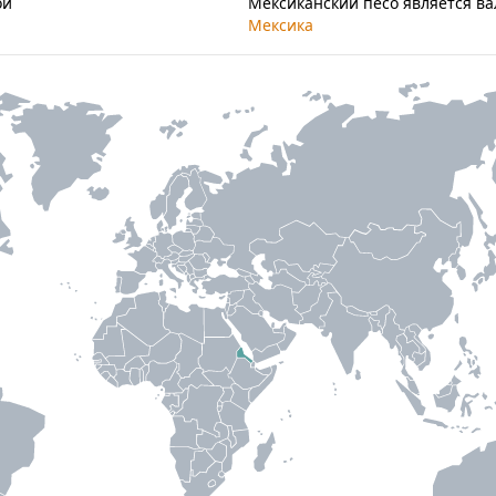
ой
Мексиканский песо является в
Мексика