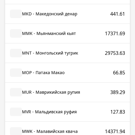
441.61
MKD - Македонский денар
17371.69
MMK - Мьянманский кьят
29753.63
MNT - Монгольский тугрик
66.85
MOP - Патака Макао
389.29
MUR - Маврикийская рупия
127.83
MVR - Мальдивская руфия
14371.94
MWK - Малавийская квача