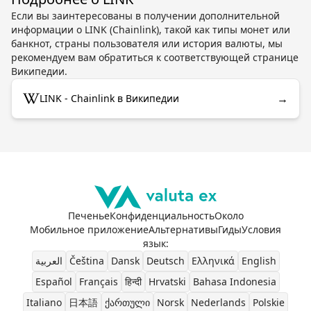
Если вы заинтересованы в получении дополнительной
информации о LINK (Chainlink), такой как типы монет или
банкнот, страны пользователя или история валюты, мы
рекомендуем вам обратиться к соответствующей странице
Википедии.
→
LINK - Chainlink в Википедии
Печенье
Конфиденциальность
Около
Мобильное приложение
Альтернативы
Гиды
Условия
язык
:
العربية
Čeština
Dansk
Deutsch
Ελληνικά
English
Español
Français
हिन्दी
Hrvatski
Bahasa Indonesia
Italiano
日本語
ქართული
Norsk
Nederlands
Polskie