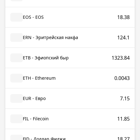
18.38
EOS - EOS
124.1
ERN - Эритрейская накфа
1323.84
ETB - Эфиопский быр
0.0043
ETH - Ethereum
7.15
EUR - Евро
11.85
FIL - Filecoin
18.27
FJD - Доллар Фиджи