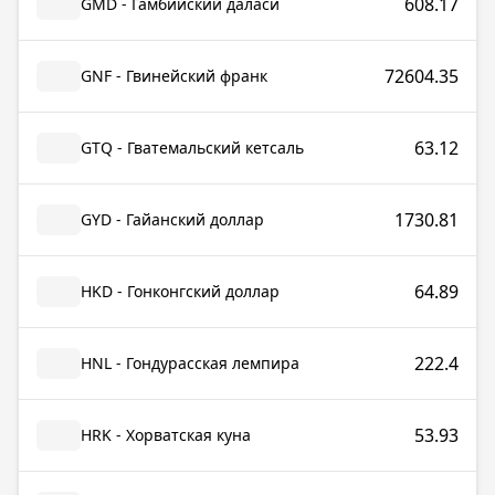
608.17
GMD - Гамбийский даласи
72604.35
GNF - Гвинейский франк
63.12
GTQ - Гватемальский кетсаль
1730.81
GYD - Гайанский доллар
64.89
HKD - Гонконгский доллар
222.4
HNL - Гондурасская лемпира
53.93
HRK - Хорватская куна