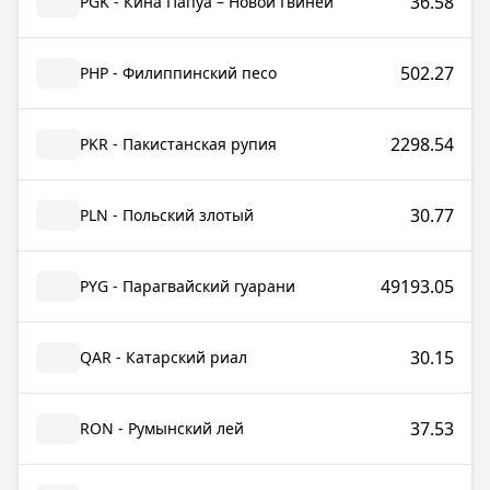
36.58
PGK - Кина Папуа – Новой Гвинеи
502.27
PHP - Филиппинский песо
2298.54
PKR - Пакистанская рупия
30.77
PLN - Польский злотый
49193.05
PYG - Парагвайский гуарани
30.15
QAR - Катарский риал
37.53
RON - Румынский лей