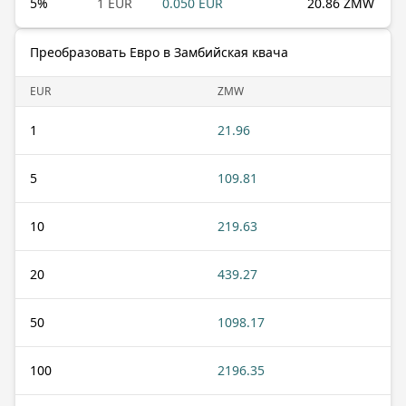
5
%
1 EUR
0.050 EUR
20.86 ZMW
Преобразовать Евро в Замбийская квача
EUR
ZMW
1
21.96
5
109.81
10
219.63
20
439.27
50
1098.17
100
2196.35