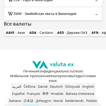
→
ZMW - Замбийская квача в Википедии
Все валюты
AAVE
- Aave
ADA
- Cardano
AED
- Дирхам ОАЭ
AFN
- А
Печенье
Конфиденциальность
Около
Мобильное приложение
Альтернативы
Гиды
Условия
язык
:
العربية
Čeština
Dansk
Deutsch
Ελληνικά
English
Español
Français
हिन्दी
Hrvatski
Bahasa Indonesia
Italiano
日本語
ქართული
Norsk
Nederlands
Polskie