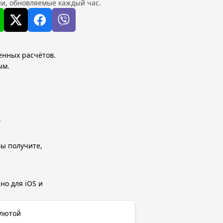
и, обновляемые каждый час.
венных расчётов.
ым.
.
вы получите,
но для iOS и
алютой