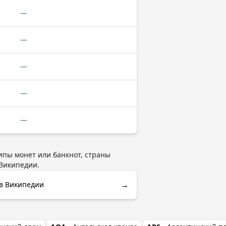
—
—
—
—
—
типы монет или банкнот, страны
Википедии.
→
 в Википедии