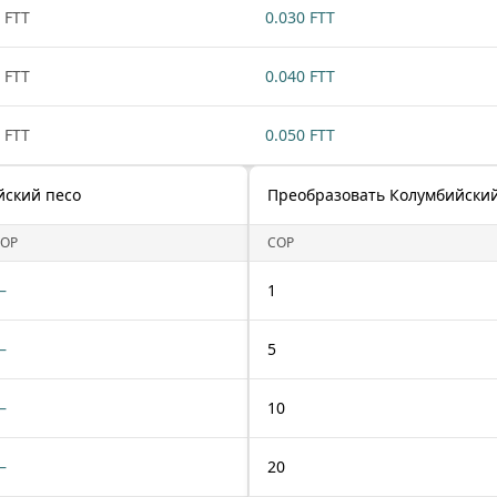
 FTT
0.030 FTT
 FTT
0.040 FTT
 FTT
0.050 FTT
йский песо
Преобразовать Колумбийский 
OP
COP
—
1
—
5
—
10
—
20