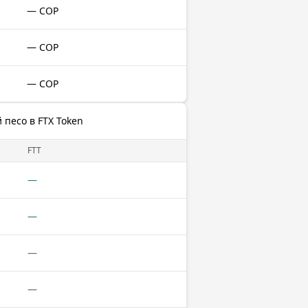
— COP
— COP
— COP
песо в FTX Token
FTT
—
—
—
—