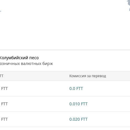
 Колумбийский песо
розничных валютных бирж
TT
Комиссия за перевод
 FTT
0.0 FTT
 FTT
0.010 FTT
 FTT
0.020 FTT