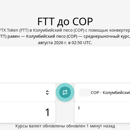
FTT до COP
TX Token (FTT) в Колумбийский песо (COP) с помощью конвертер
FTT
) равен
—
Колумбийский песо
(
COP
) — среднерыночный курс
августа 2026 г. в 02:50 UTC
.
COP - Колумбийски
$
Курсы валют обновлены
обновлен
1
минут назад