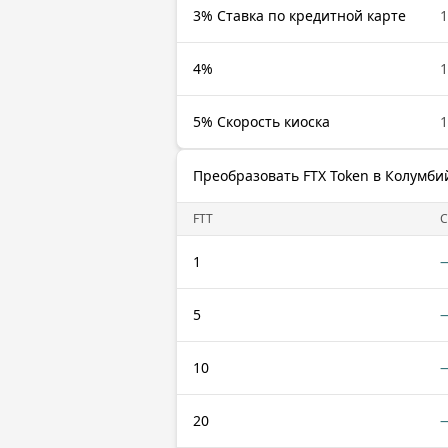
3% Ставка по кредитной карте
1
4%
1
5% Скорость киоска
1
Преобразовать FTX Token в Колумби
FTT
C
1
5
10
20