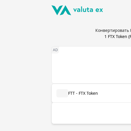
Конвертировать F
1
FTX Token
(
FTT - FTX Token