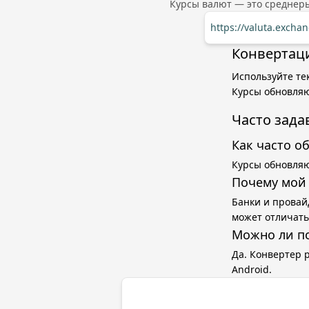
Курсы валют — это среднер
https://valuta.excha
Конвертаци
Используйте тек
Курсы обновляю
Часто зад
Как часто о
Курсы обновляю
Почему мой 
Банки и провай
может отличать
Можно ли п
Да. Конвертер 
Android.