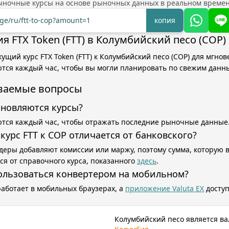
ыночные курсы на основе рыночных данных в реальном времен
nge/ru/ftt-to-cop?amount=1
копия
я FTX Token (FTT) в Колумбийский песо (COP)
ущий курс FTX Token (FTT) к Колумбийский песо (COP) для мгно
тся каждый час, чтобы вы могли планировать по свежим данн
аваемые вопросы
бновляются курсы?
тся каждый час, чтобы отражать последние рыночные данные
курс FTT к COP отличается от банковского?
деры добавляют комиссии или маржу, поэтому сумма, которую 
ся от справочного курса, показанного
здесь
.
ользоваться конвертером на мобильном?
работает в мобильных браузерах, а
приложение Valuta EX
доступ
Колумбийский песо является в