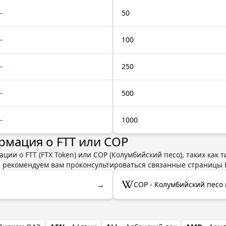
—
50
—
100
—
250
—
500
—
1000
мация о FTT или COP
ции о FTT (FTX Token) или COP (Колумбийский песо), таких как 
ы рекомендуем вам проконсультироваться связанные страницы 
→
COP - Колумбийский песо