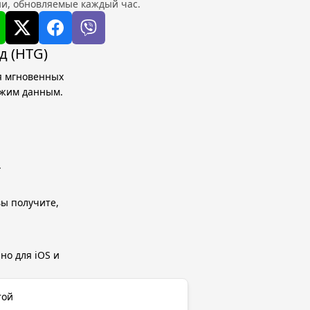
и, обновляемые каждый час.
д (HTG)
ля мгновенных
ежим данным.
.
вы получите,
но для iOS и
той