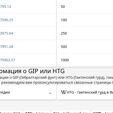
795.12
50
7590.25
100
3975.64
250
7951.28
500
75902.57
1000
мация о GIP или HTG
ции о GIP (Гибралтарский фунт) или HTG (Гаитянский гурд), так
ы рекомендуем вам проконсультироваться связанные страницы 
→
ипедии
HTG - Гаитянский гурд в 