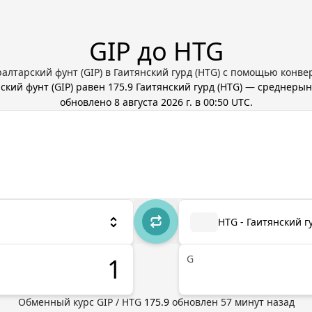
GIP до HTG
алтарский фунт (GIP) в Гаитянский гурд (HTG) с помощью конвер
ский фунт
(
GIP
) равен
175.9
Гаитянский гурд
(
HTG
) — среднерын
обновлено
8 августа 2026 г. в 00:50 UTC
.
HTG - Гаитянский г
G
Обменный курс
GIP
/
HTG
175.9
обновлен
57
минут назад