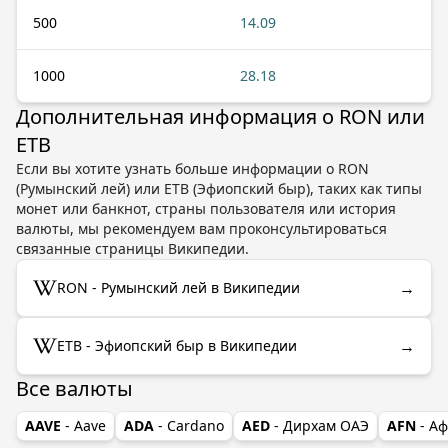
500
14.09
1000
28.18
Дополнительная информация о RON или
ETB
Если вы хотите узнать больше информации о RON
(Румынский лей) или ETB (Эфиопский быр), таких как типы
монет или банкнот, страны пользователя или история
валюты, мы рекомендуем вам проконсультироваться
связанные страницы Википедии.
→
RON - Румынский лей в Википедии
→
ETB - Эфиопский быр в Википедии
Все валюты
AAVE
- Aave
ADA
- Cardano
AED
- Дирхам ОАЭ
AFN
- А