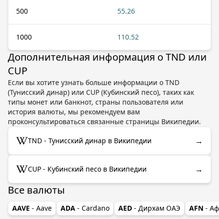
500
55.26
1000
110.52
Дополнительная информация о TND или
CUP
Если вы хотите узнать больше информации о TND
(Тунисский динар) или CUP (Кубинский песо), таких как
типы монет или банкнот, страны пользователя или
история валюты, мы рекомендуем вам
проконсультироваться связанные страницы Википедии.
→
TND - Тунисский динар в Википедии
→
CUP - Кубинский песо в Википедии
Все валюты
AAVE
- Aave
ADA
- Cardano
AED
- Дирхам ОАЭ
AFN
- А