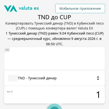
Мобильное приложение
TND до CUP
Конвертировать Тунисский динар (TND) в Кубинский песо
(CUP) с помощью конвертера валют Valuta EX
1
Тунисский динар
(
TND
) равен
9.04
Кубинский песо
(
CUP
)
— среднерыночный курс, обновлено
9 августа 2026 г. в
06:50 UTC
.
TND - Тунисский динар
د.ت