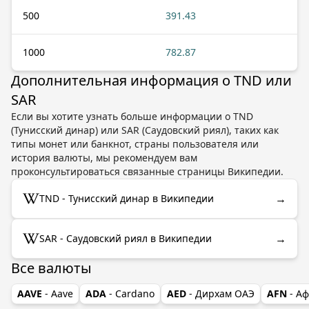
500
391.43
1000
782.87
Дополнительная информация о TND или
SAR
Если вы хотите узнать больше информации о TND
(Тунисский динар) или SAR (Саудовский риял), таких как
типы монет или банкнот, страны пользователя или
история валюты, мы рекомендуем вам
проконсультироваться связанные страницы Википедии.
→
TND - Тунисский динар в Википедии
→
SAR - Саудовский риял в Википедии
Все валюты
AAVE
- Aave
ADA
- Cardano
AED
- Дирхам ОАЭ
AFN
- А