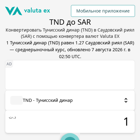
Мобильное приложение
TND до SAR
Конвертировать Тунисский динар (TND) в Саудовский риял
(SAR) с помощью конвертера валют Valuta EX
1
Тунисский динар
(
TND
) равен
1.27
Саудовский риял
(
SAR
)
— среднерыночный курс, обновлено
7 августа 2026 г. в
02:50 UTC
.
TND - Тунисский динар
د.ت