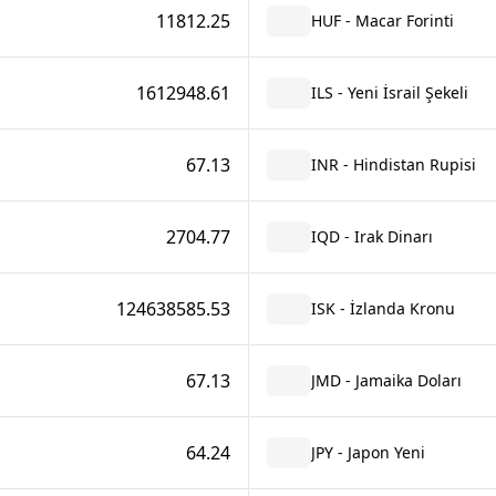
11812.25
HUF - Macar Forinti
1612948.61
ILS - Yeni İsrail Şekeli
67.13
INR - Hindistan Rupisi
2704.77
IQD - Irak Dinarı
124638585.53
ISK - İzlanda Kronu
67.13
JMD - Jamaika Doları
64.24
JPY - Japon Yeni