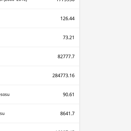
126.44
73.21
82777.7
284773.16
90.61
esosu
8641.7
osu