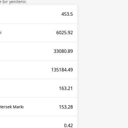
 bir yenilenir.
453.5
6025.92
i
33080.89
135184.49
163.21
153.28
Hersek Markı
0.42