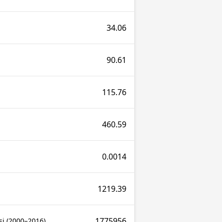
34.06
90.61
115.76
460.59
0.0014
1219.39
1775956
si (2000–2016)