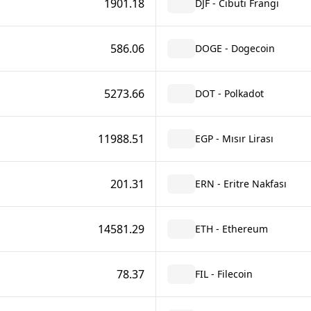
1901.18
DJF - Cibuti Frangı
586.06
DOGE - Dogecoin
5273.66
DOT - Polkadot
11988.51
EGP - Mısır Lirası
201.31
ERN - Eritre Nakfası
14581.29
ETH - Ethereum
78.37
FIL - Filecoin