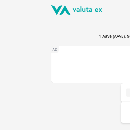
1
Aave
(
AAVE
),
9