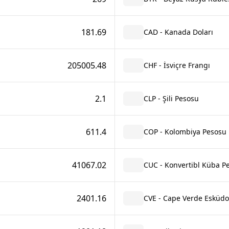
181.69
CAD - Kanada Doları
205005.48
CHF - İsviçre Frangı
2.1
CLP - Şili Pesosu
611.4
COP - Kolombiya Pesosu
41067.02
CUC - Konvertibl Küba P
2401.16
CVE - Cape Verde Esküd