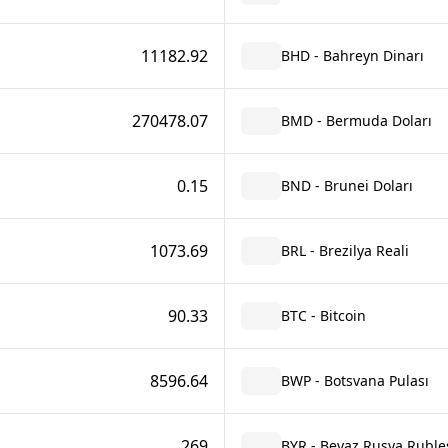
11182.92
BHD - Bahreyn Dinarı
270478.07
BMD - Bermuda Doları
0.15
BND - Brunei Doları
1073.69
BRL - Brezilya Reali
90.33
BTC - Bitcoin
8596.64
BWP - Botsvana Pulası
269
BYR - Beyaz Rusya Ruble