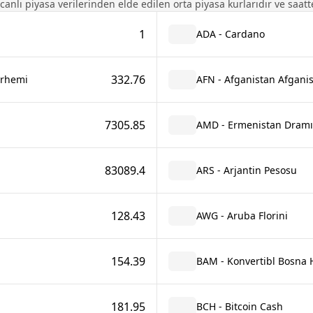
 canlı piyasa verilerinden elde edilen orta piyasa kurlarıdır ve saatte
1
ADA - Cardano
332.76
Dirhemi
AFN - Afganistan Afganis
7305.85
AMD - Ermenistan Dramı
83089.4
ARS - Arjantin Pesosu
128.43
AWG - Aruba Florini
154.39
BAM - Konvertibl Bosna 
181.95
BCH - Bitcoin Cash