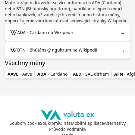
Máte-li zájem dozvědět se více informací o ADA (Cardano)
nebo BTN (Bhútánský ngultrum), například o typech mincí
nebo bankovek, uživatelských zemích nebo historii měny,
doporučujeme vám konzultovat související stránky Wikipedie.
→
ADA - Cardano na Wikipedii
→
BTN - Bhútánský ngultrum na Wikipedii
Všechny měny
AAVE
- Aave
ADA
- Cardano
AED
- SAE dirham
AFN
- Af
Soubory cookie
Soukromí
O nás
Mobilní aplikace
Alternativy
Průvodci
Podmínky