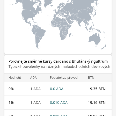
Porovnejte směnné kurzy Cardano s Bhútánský ngultrum
Typické povolenky na různých maloobchodních devizových trz
Hodnotit
ADA
Poplatek za převod
BTN
0
%
1 ADA
0.0 ADA
19.35 BTN
1
%
1 ADA
0.010 ADA
19.16 BTN