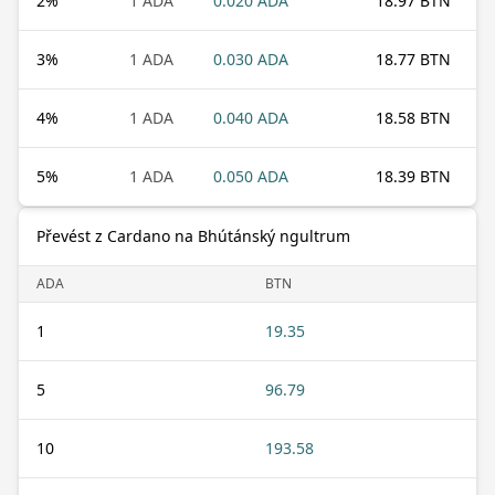
2
%
1 ADA
0.020 ADA
18.97 BTN
3
%
1 ADA
0.030 ADA
18.77 BTN
4
%
1 ADA
0.040 ADA
18.58 BTN
5
%
1 ADA
0.050 ADA
18.39 BTN
Převést z Cardano na Bhútánský ngultrum
ADA
BTN
1
19.35
5
96.79
10
193.58