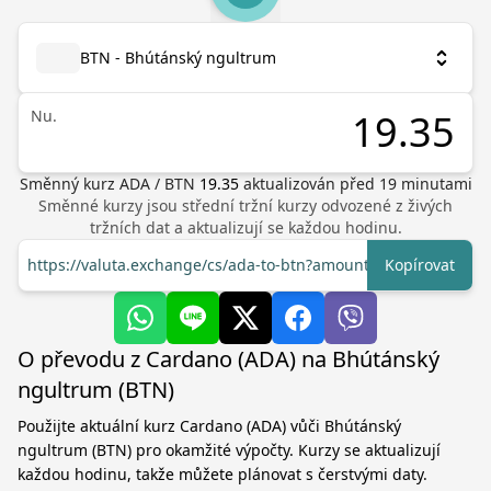
BTN - Bhútánský ngultrum
Nu.
Směnný kurz
ADA
/
BTN
19.35
aktualizován před
19
minutami
Směnné kurzy jsou střední tržní kurzy odvozené z živých
tržních dat a aktualizují se každou hodinu.
https://valuta.exchange/cs/ada-to-btn?amount=1
Kopírovat
O převodu z Cardano (ADA) na Bhútánský
ngultrum (BTN)
Použijte aktuální kurz Cardano (ADA) vůči Bhútánský
ngultrum (BTN) pro okamžité výpočty. Kurzy se aktualizují
každou hodinu, takže můžete plánovat s čerstvými daty.