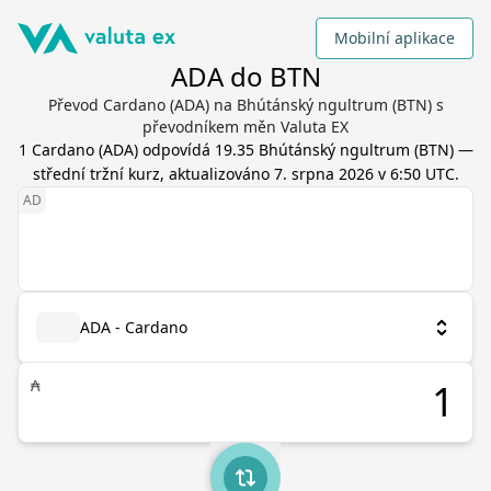
Mobilní aplikace
ADA do BTN
Převod Cardano (ADA) na Bhútánský ngultrum (BTN) s
převodníkem měn Valuta EX
1
Cardano
(
ADA
) odpovídá
19.35
Bhútánský ngultrum
(
BTN
) —
střední tržní kurz, aktualizováno
7. srpna 2026 v 6:50 UTC
.
ADA - Cardano
₳