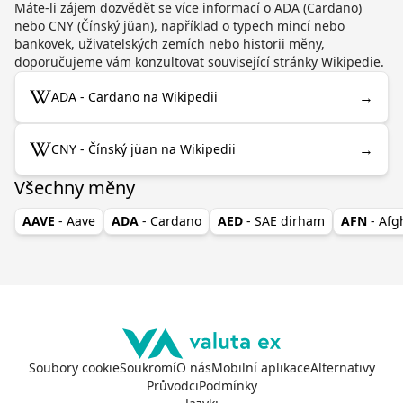
Máte-li zájem dozvědět se více informací o ADA (Cardano)
nebo CNY (Čínský jüan), například o typech mincí nebo
bankovek, uživatelských zemích nebo historii měny,
doporučujeme vám konzultovat související stránky Wikipedie.
→
ADA - Cardano na Wikipedii
→
CNY - Čínský jüan na Wikipedii
Všechny měny
AAVE
- Aave
ADA
- Cardano
AED
- SAE dirham
AFN
- Af
Soubory cookie
Soukromí
O nás
Mobilní aplikace
Alternativy
Průvodci
Podmínky