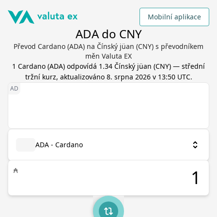
Mobilní aplikace
ADA do CNY
Převod Cardano (ADA) na Čínský jüan (CNY) s převodníkem
měn Valuta EX
1
Cardano
(
ADA
) odpovídá
1.34
Čínský jüan
(
CNY
) — střední
tržní kurz, aktualizováno
8. srpna 2026 v 13:50 UTC
.
ADA - Cardano
₳