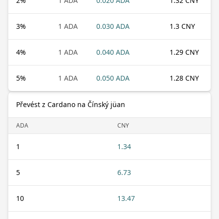
2
%
1 ADA
0.020 ADA
1.32 CNY
3
%
1 ADA
0.030 ADA
1.3 CNY
4
%
1 ADA
0.040 ADA
1.29 CNY
5
%
1 ADA
0.050 ADA
1.28 CNY
Převést z Cardano na Čínský jüan
ADA
CNY
1
1.34
5
6.73
10
13.47