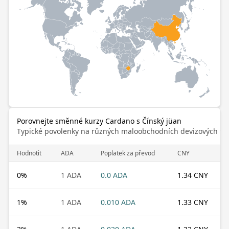
Porovnejte směnné kurzy Cardano s Čínský jüan
Typické povolenky na různých maloobchodních devizových trz
Hodnotit
ADA
Poplatek za převod
CNY
0
%
1 ADA
0.0 ADA
1.34 CNY
1
%
1 ADA
0.010 ADA
1.33 CNY