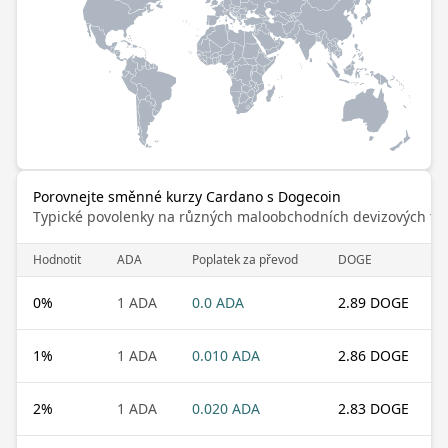
Porovnejte směnné kurzy Cardano s Dogecoin
Typické povolenky na různých maloobchodních devizových trz
Hodnotit
ADA
Poplatek za převod
DOGE
0
%
1 ADA
0.0 ADA
2.89 DOGE
1
%
1 ADA
0.010 ADA
2.86 DOGE
2
%
1 ADA
0.020 ADA
2.83 DOGE