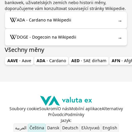
bankovek, uživatelských zemích nebo historii měny,
doporučujeme vám konzultovat související stránky Wikipedie.
→
ADA - Cardano na Wikipedii
→
DOGE - Dogecoin na Wikipedii
Všechny měny
AAVE
- Aave
ADA
- Cardano
AED
- SAE dirham
AFN
- Af
Soubory cookie
Soukromí
O nás
Mobilní aplikace
Alternativy
Průvodci
Podmínky
Jazyk
:
العربية
Čeština
Dansk
Deutsch
Ελληνικά
English