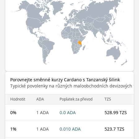
Porovnejte směnné kurzy Cardano s Tanzanský šilink
Typické povolenky na různých maloobchodních devizových trz
Hodnotit
ADA
Poplatek za převod
TZS
0
%
1 ADA
0.0 ADA
528.99 TZS
1
%
1 ADA
0.010 ADA
523.7 TZS