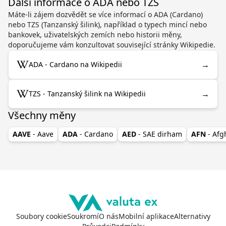
Další informace o ADA nebo TZS
Máte-li zájem dozvědět se více informací o ADA (Cardano)
nebo TZS (Tanzanský šilink), například o typech mincí nebo
bankovek, uživatelských zemích nebo historii měny,
doporučujeme vám konzultovat související stránky Wikipedie.
→
ADA - Cardano na Wikipedii
→
TZS - Tanzanský šilink na Wikipedii
Všechny měny
AAVE
- Aave
ADA
- Cardano
AED
- SAE dirham
AFN
- Af
Soubory cookie
Soukromí
O nás
Mobilní aplikace
Alternativy