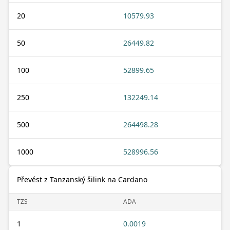
20
10579.93
50
26449.82
100
52899.65
250
132249.14
500
264498.28
1000
528996.56
Převést z Tanzanský šilink na Cardano
TZS
ADA
1
0.0019