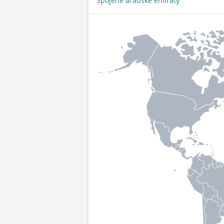
Spojené arabské emiráty