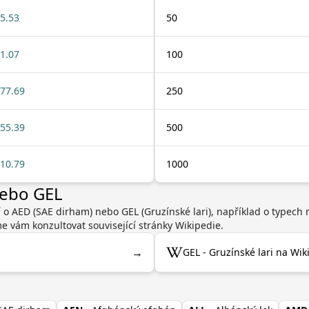
5.53
50
1.07
100
77.69
250
55.39
500
10.79
1000
nebo GEL
í o AED (SAE dirham) nebo GEL (Gruzínské lari), například o typech
 vám konzultovat související stránky Wikipedie.
→
GEL - Gruzínské lari na Wik