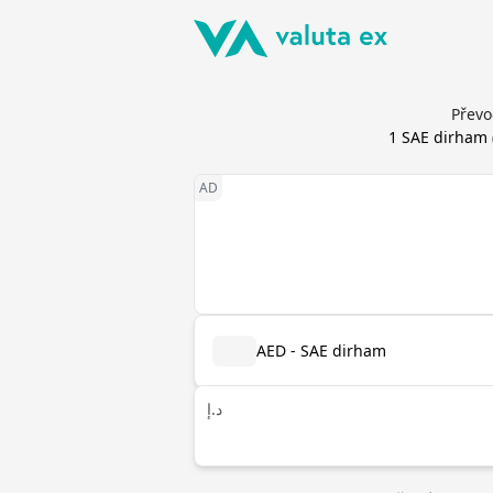
Převo
1
SAE dirham
AED - SAE dirham
د.إ