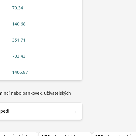
70.34
140.68
351.71
703.43
1406.87
 mincí nebo bankovek, uživatelských
→
ipedii