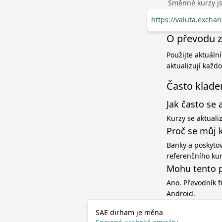
Směnné kurzy jso
https://valuta.excha
O převodu z
Použijte aktuáln
aktualizují každ
Často klade
Jak často se 
Kurzy se aktuali
Proč se můj 
Banky a poskytov
referenčního ku
Mohu tento p
Ano. Převodník f
Android.
SAE dirham je měna