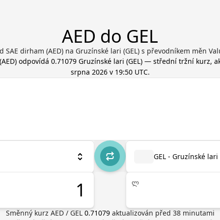
AED do GEL
d SAE dirham (AED) na Gruzínské lari (GEL) s převodníkem měn Val
(
AED
) odpovídá
0.71079
Gruzínské lari
(
GEL
) — střední tržní kurz, 
srpna 2026 v 19:50 UTC
.
GEL - Gruzínské lari
ლ
Směnný kurz
AED
/
GEL
0.71079
aktualizován před
38
minutami