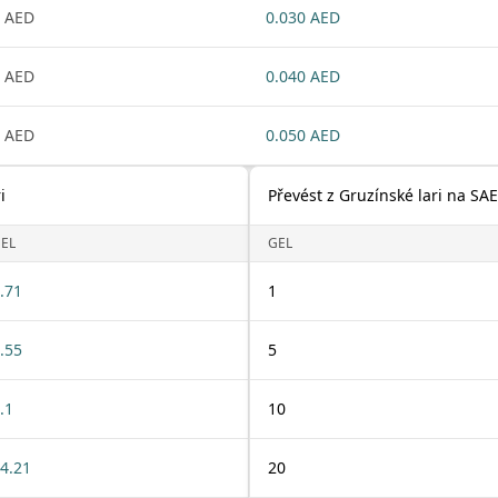
 AED
0.030 AED
 AED
0.040 AED
 AED
0.050 AED
i
Převést z Gruzínské lari na SA
EL
GEL
.71
1
.55
5
.1
10
4.21
20