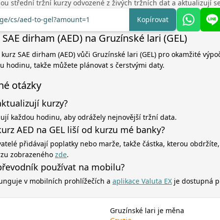
u střední tržní kurzy odvozené z živých tržních dat a aktualizují 
nge/cs/aed-to-gel?amount=1
Kopírovat
 SAE dirham (AED) na Gruzínské lari (GEL)
í kurz SAE dirham (AED) vůči Gruzínské lari (GEL) pro okamžité výpoč
ou hodinu, takže můžete plánovat s čerstvými daty.
né otázky
aktualizují kurzy?
zují každou hodinu, aby odrážely nejnovější tržní data.
kurz AED na GEL liší od kurzu mé banky?
atelé přidávají poplatky nebo marže, takže částka, kterou obdržíte,
rzu zobrazeného
zde
.
řevodník používat na mobilu?
unguje v mobilních prohlížečích a
aplikace Valuta EX
je dostupná p
Gruzínské lari je měna