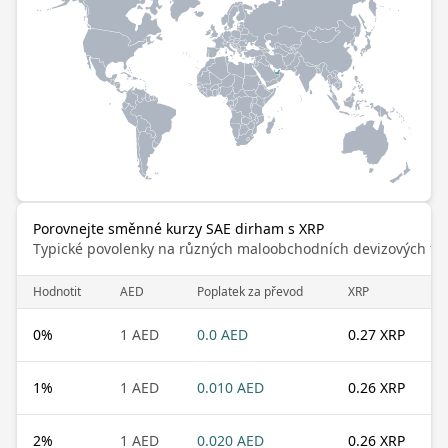
Porovnejte směnné kurzy SAE dirham s XRP
Typické povolenky na různých maloobchodních devizových trz
Hodnotit
AED
Poplatek za převod
XRP
0
%
1 AED
0.0 AED
0.27 XRP
1
%
1 AED
0.010 AED
0.26 XRP
2
%
1 AED
0.020 AED
0.26 XRP