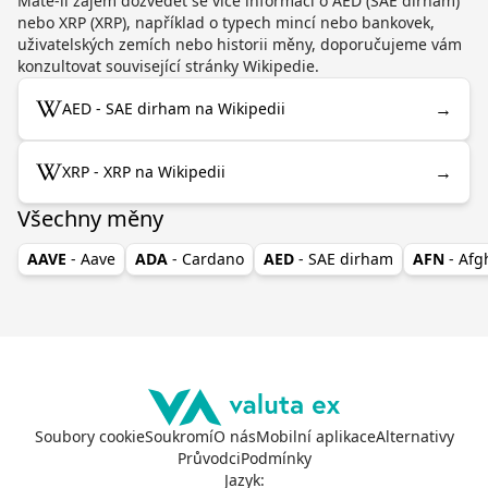
Máte-li zájem dozvědět se více informací o AED (SAE dirham)
nebo XRP (XRP), například o typech mincí nebo bankovek,
uživatelských zemích nebo historii měny, doporučujeme vám
konzultovat související stránky Wikipedie.
→
AED - SAE dirham na Wikipedii
→
XRP - XRP na Wikipedii
Všechny měny
AAVE
- Aave
ADA
- Cardano
AED
- SAE dirham
AFN
- Af
Soubory cookie
Soukromí
O nás
Mobilní aplikace
Alternativy
Průvodci
Podmínky
Jazyk
: