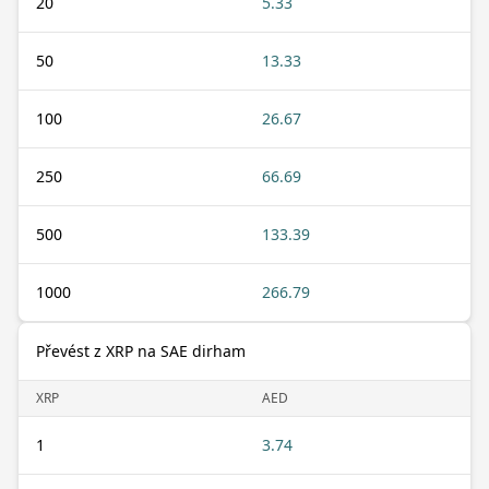
20
5.33
50
13.33
100
26.67
250
66.69
500
133.39
1000
266.79
Převést z XRP na SAE dirham
XRP
AED
1
3.74