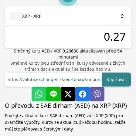
XRP - XRP
Směnný kurz
AED
/
XRP
0.26680
aktualizován před
54
minutami
Směnné kurzy jsou střední tržní kurzy odvozené z živých
tržních dat a aktualizují se každou hodinu.
https://valuta.exchange/cs/aed-to-xrp?amount=1
Kopírovat
O převodu z SAE dirham (AED) na XRP (XRP)
Použijte aktuální kurz SAE dirham (AED) vůči XRP (XRP) pro
okamžité výpočty. Kurzy se aktualizují každou hodinu, takže
můžete plánovat s čerstvými daty.