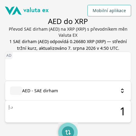
Mobilní aplikace
AED do XRP
Převod SAE dirham (AED) na XRP (XRP) s převodníkem měn
Valuta EX
1
SAE dirham
(
AED
) odpovídá
0.26680
XRP
(
XRP
) — střední
tržní kurz, aktualizováno
7. srpna 2026 v 4:50 UTC
.
AED - SAE dirham
د.إ