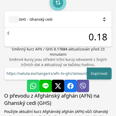
GHS - Ghanský cedi
₵
Směnný kurz
AFN
/
GHS
0.17684
aktualizován před
23
minutami
Směnné kurzy jsou střední tržní kurzy odvozené z živých
tržních dat a aktualizují se každou hodinu.
https://valuta.exchange/cs/afn-to-ghs?amount=1
Kopírovat
O převodu z Afghánský afghán (AFN) na
Ghanský cedi (GHS)
Použijte aktuální kurz Afghánský afghán (AFN) vůči Ghanský