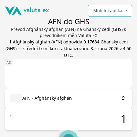
Mobilní aplikace
AFN do GHS
Převod Afghánský afghán (AFN) na Ghanský cedi (GHS) s
převodníkem měn Valuta EX
1
Afghánský afghán
(
AFN
) odpovídá
0.17684
Ghanský cedi
(
GHS
) — střední tržní kurz, aktualizováno
8. srpna 2026 v 4:50
UTC
.
AFN - Afghánský afghán
؋