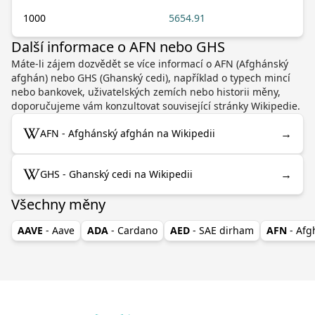
1000
5654.91
Další informace o AFN nebo GHS
Máte-li zájem dozvědět se více informací o AFN (Afghánský
afghán) nebo GHS (Ghanský cedi), například o typech mincí
nebo bankovek, uživatelských zemích nebo historii měny,
doporučujeme vám konzultovat související stránky Wikipedie.
→
AFN - Afghánský afghán na Wikipedii
→
GHS - Ghanský cedi na Wikipedii
Všechny měny
AAVE
- Aave
ADA
- Cardano
AED
- SAE dirham
AFN
- Af