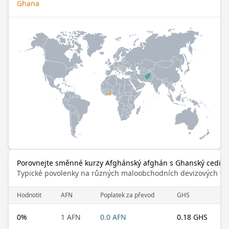
Ghana
Porovnejte směnné kurzy Afghánský afghán s Ghanský cedi
Typické povolenky na různých maloobchodních devizových trz
Hodnotit
AFN
Poplatek za převod
GHS
0
%
1 AFN
0.0 AFN
0.18 GHS