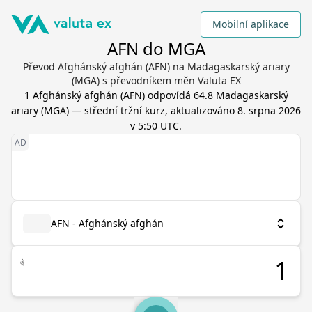
Mobilní aplikace
AFN do MGA
Převod Afghánský afghán (AFN) na Madagaskarský ariary
(MGA) s převodníkem měn Valuta EX
1
Afghánský afghán
(
AFN
) odpovídá
64.8
Madagaskarský
ariary
(
MGA
) — střední tržní kurz, aktualizováno
8. srpna 2026
v 5:50 UTC
.
AFN - Afghánský afghán
؋