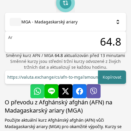
MGA - Madagaskarský ariary
Ar
Směnný kurz
AFN
/
MGA
64.8
aktualizován před
13
minutami
Směnné kurzy jsou střední tržní kurzy odvozené z živých
tržních dat a aktualizují se každou hodinu.
https://valuta.exchange/cs/afn-to-mga?amount=1
Kopírovat
O převodu z Afghánský afghán (AFN) na
Madagaskarský ariary (MGA)
Použijte aktuální kurz Afghánský afghán (AFN) vůči
Madagaskarský ariary (MGA) pro okamžité výpočty. Kurzy se