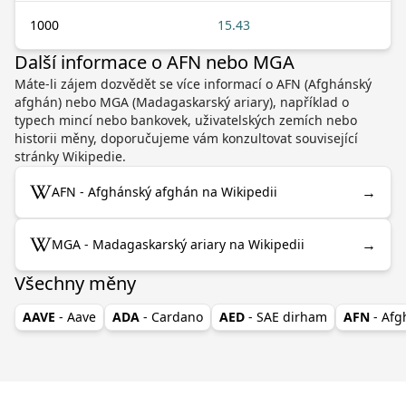
1000
15.43
Další informace o AFN nebo MGA
Máte-li zájem dozvědět se více informací o AFN (Afghánský
afghán) nebo MGA (Madagaskarský ariary), například o
typech mincí nebo bankovek, uživatelských zemích nebo
historii měny, doporučujeme vám konzultovat související
stránky Wikipedie.
→
AFN - Afghánský afghán na Wikipedii
→
MGA - Madagaskarský ariary na Wikipedii
Všechny měny
AAVE
- Aave
ADA
- Cardano
AED
- SAE dirham
AFN
- Af