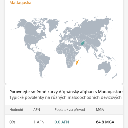
Madagaskar
Porovnejte směnné kurzy Afghánský afghán s Madagaskarský 
Typické povolenky na různých maloobchodních devizových trz
Hodnotit
AFN
Poplatek za převod
MGA
0
%
1 AFN
0.0 AFN
64.8 MGA