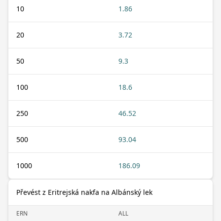
10
1.86
20
3.72
50
9.3
100
18.6
250
46.52
500
93.04
1000
186.09
Převést z Eritrejská nakfa na Albánský lek
ERN
ALL