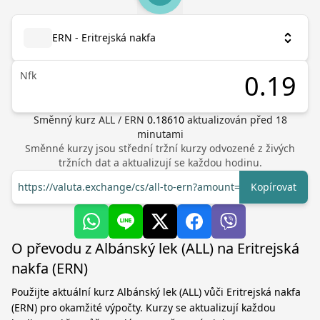
ERN - Eritrejská nakfa
Nfk
Směnný kurz
ALL
/
ERN
0.18610
aktualizován před
18
minutami
Směnné kurzy jsou střední tržní kurzy odvozené z živých
tržních dat a aktualizují se každou hodinu.
https://valuta.exchange/cs/all-to-ern?amount=1
Kopírovat
O převodu z Albánský lek (ALL) na Eritrejská
nakfa (ERN)
Použijte aktuální kurz Albánský lek (ALL) vůči Eritrejská nakfa
(ERN) pro okamžité výpočty. Kurzy se aktualizují každou