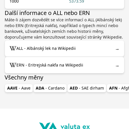
1000
5373.59
Další informace o ALL nebo ERN
Máte-li zájem dozvědět se více informací o ALL (Albánský lek)
nebo ERN (Eritrejská nakfa), například o typech mincí nebo
bankovek, uživatelských zemích nebo historii měny,
doporučujeme vám konzultovat související stránky Wikipedie.
→
ALL - Albánský lek na Wikipedii
→
ERN - Eritrejská nakfa na Wikipedii
Všechny měny
AAVE
- Aave
ADA
- Cardano
AED
- SAE dirham
AFN
- Af