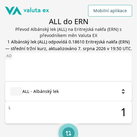
Mobilní aplikace
ALL do ERN
Převod Albánský lek (ALL) na Eritrejská nakfa (ERN) s
převodníkem měn Valuta EX
1
Albánský lek
(
ALL
) odpovídá
0.18610
Eritrejská nakfa
(
ERN
)
— střední tržní kurz, aktualizováno
7. srpna 2026 v 19:50 UTC
.
ALL - Albánský lek
L