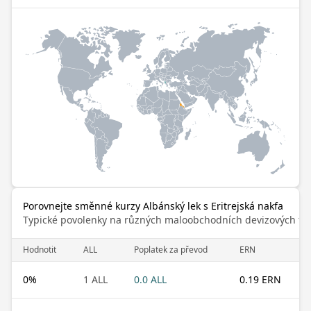
Porovnejte směnné kurzy Albánský lek s Eritrejská nakfa
Typické povolenky na různých maloobchodních devizových trz
Hodnotit
ALL
Poplatek za převod
ERN
0
%
1 ALL
0.0 ALL
0.19 ERN