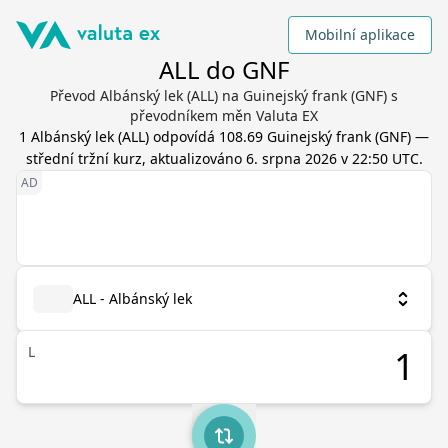
Mobilní aplikace
ALL do GNF
Převod Albánský lek (ALL) na Guinejský frank (GNF) s
převodníkem měn Valuta EX
1
Albánský lek
(
ALL
) odpovídá
108.69
Guinejský frank
(
GNF
) —
střední tržní kurz, aktualizováno
6. srpna 2026 v 22:50 UTC
.
ALL - Albánský lek
L