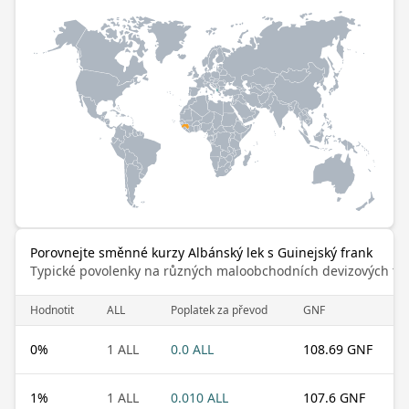
Porovnejte směnné kurzy Albánský lek s Guinejský frank
Typické povolenky na různých maloobchodních devizových trz
Hodnotit
ALL
Poplatek za převod
GNF
0
%
1 ALL
0.0 ALL
108.69 GNF
1
%
1 ALL
0.010 ALL
107.6 GNF