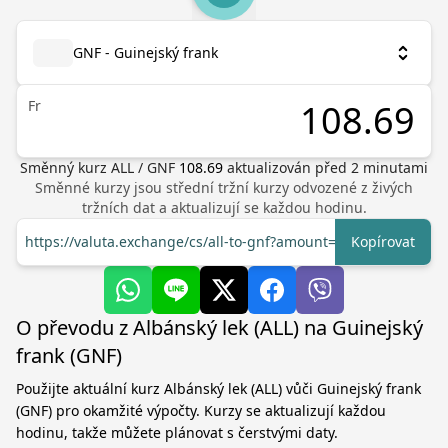
GNF - Guinejský frank
Fr
Směnný kurz
ALL
/
GNF
108.69
aktualizován před
2
minutami
Směnné kurzy jsou střední tržní kurzy odvozené z živých
tržních dat a aktualizují se každou hodinu.
https://valuta.exchange/cs/all-to-gnf?amount=1
Kopírovat
O převodu z Albánský lek (ALL) na Guinejský
frank (GNF)
Použijte aktuální kurz Albánský lek (ALL) vůči Guinejský frank
(GNF) pro okamžité výpočty. Kurzy se aktualizují každou
hodinu, takže můžete plánovat s čerstvými daty.