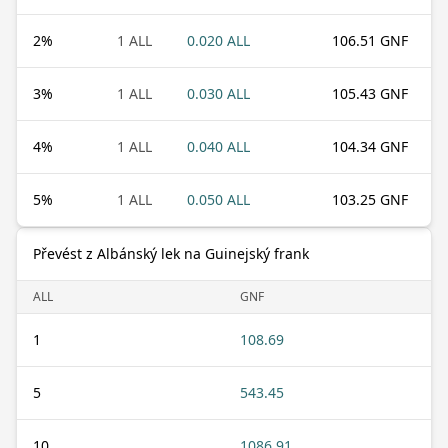
2
%
1 ALL
0.020 ALL
106.51 GNF
3
%
1 ALL
0.030 ALL
105.43 GNF
4
%
1 ALL
0.040 ALL
104.34 GNF
5
%
1 ALL
0.050 ALL
103.25 GNF
Převést z Albánský lek na Guinejský frank
ALL
GNF
1
108.69
5
543.45
10
1086.91