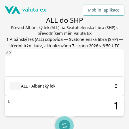
Mobilní aplikace
ALL do SHP
Převod Albánský lek (ALL) na Svatohelenská libra (SHP) s
převodníkem měn Valuta EX
1
Albánský lek
(
ALL
) odpovídá
—
Svatohelenská libra
(
SHP
) —
střední tržní kurz, aktualizováno
7. srpna 2026 v 6:50 UTC
.
ALL - Albánský lek
L