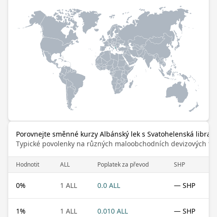
Porovnejte směnné kurzy Albánský lek s Svatohelenská libra
Typické povolenky na různých maloobchodních devizových trz
Hodnotit
ALL
Poplatek za převod
SHP
0
%
1 ALL
0.0 ALL
— SHP
1
%
1 ALL
0.010 ALL
— SHP