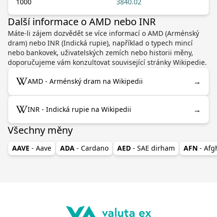
1000
3840.02
Další informace o AMD nebo INR
Máte-li zájem dozvědět se více informací o AMD (Arménský
dram) nebo INR (Indická rupie), například o typech mincí
nebo bankovek, uživatelských zemích nebo historii měny,
doporučujeme vám konzultovat související stránky Wikipedie.
→
AMD - Arménský dram na Wikipedii
→
INR - Indická rupie na Wikipedii
Všechny měny
AAVE
- Aave
ADA
- Cardano
AED
- SAE dirham
AFN
- Af