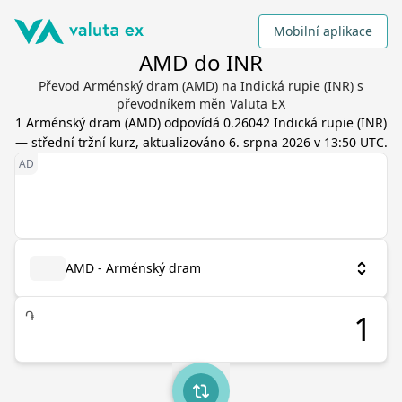
Mobilní aplikace
AMD do INR
Převod Arménský dram (AMD) na Indická rupie (INR) s
převodníkem měn Valuta EX
1
Arménský dram
(
AMD
) odpovídá
0.26042
Indická rupie
(
INR
)
— střední tržní kurz, aktualizováno
6. srpna 2026 v 13:50 UTC
.
AMD - Arménský dram
֏