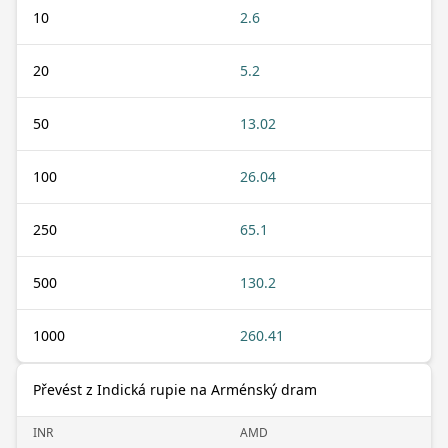
10
2.6
20
5.2
50
13.02
100
26.04
250
65.1
500
130.2
1000
260.41
Převést z Indická rupie na Arménský dram
INR
AMD