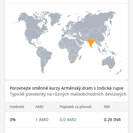
Porovnejte směnné kurzy Arménský dram s Indická rupie
Typické povolenky na různých maloobchodních devizových trz
Hodnotit
AMD
Poplatek za převod
INR
0
%
1 AMD
0.0 AMD
0.26 INR