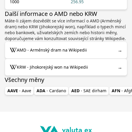
1000
256.95
Další informace o AMD nebo KRW
Máte-li zájem dozvědět se více informací o AMD (Arménský
dram) nebo KRW (Jihokorejský won), například o typech mincí
nebo bankovek, uživatelských zemích nebo historii měny,
doporučujeme vám konzultovat související stránky Wikipedie.
→
AMD - Arménský dram na Wikipedii
→
KRW - Jihokorejský won na Wikipedii
Všechny měny
AAVE
- Aave
ADA
- Cardano
AED
- SAE dirham
AFN
- Af