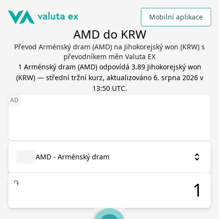
Mobilní aplikace
AMD do KRW
Převod Arménský dram (AMD) na Jihokorejský won (KRW) s
převodníkem měn Valuta EX
1
Arménský dram
(
AMD
) odpovídá
3.89
Jihokorejský won
(
KRW
) — střední tržní kurz, aktualizováno
6. srpna 2026 v
13:50 UTC
.
AMD - Arménský dram
֏