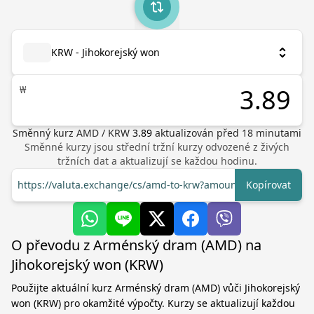
KRW - Jihokorejský won
₩
Směnný kurz
AMD
/
KRW
3.89
aktualizován před
18
minutami
Směnné kurzy jsou střední tržní kurzy odvozené z živých
tržních dat a aktualizují se každou hodinu.
https://valuta.exchange/cs/amd-to-krw?amount=1
Kopírovat
O převodu z Arménský dram (AMD) na
Jihokorejský won (KRW)
Použijte aktuální kurz Arménský dram (AMD) vůči Jihokorejský
won (KRW) pro okamžité výpočty. Kurzy se aktualizují každou