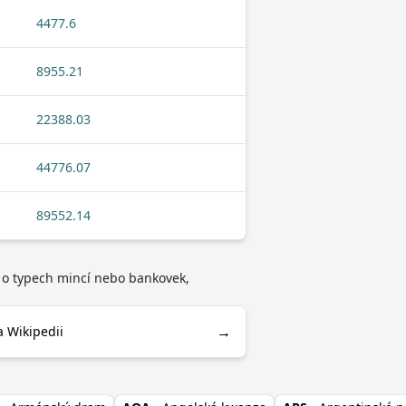
4477.6
8955.21
22388.03
44776.07
89552.14
d o typech mincí nebo bankovek,
→
a Wikipedii