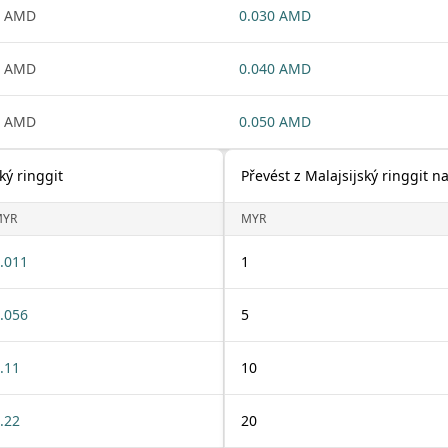
1 AMD
0.030 AMD
1 AMD
0.040 AMD
1 AMD
0.050 AMD
ký ringgit
Převést z Malajsijský ringgit
MYR
MYR
.011
1
.056
5
.11
10
.22
20