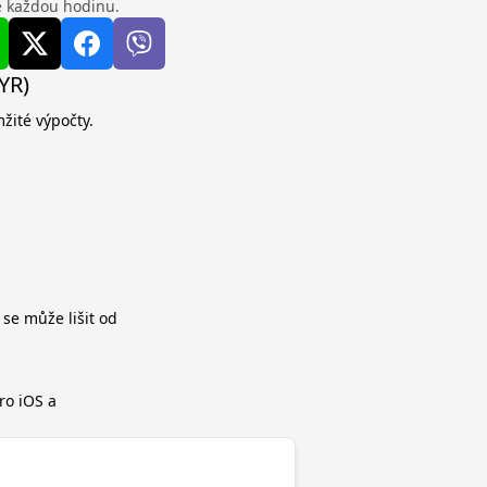
se každou hodinu.
YR)
žité výpočty.
 se může lišit od
ro iOS a