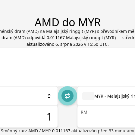
AMD do MYR
énský dram (AMD) na Malajsijský ringgit (MYR) s převodníkem mě
 dram
(
AMD
) odpovídá
0.011167
Malajsijský ringgit
(
MYR
) — středn
aktualizováno
6. srpna 2026 v 15:50 UTC
.
MYR - Malajsijský ri
RM
Směnný kurz
AMD
/
MYR
0.011167
aktualizován před
33
minutami