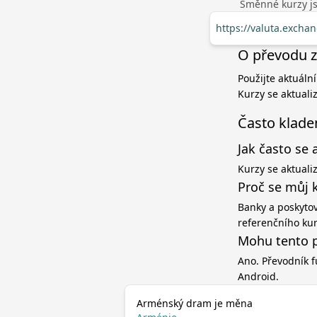
Směnné kurzy jso
https://valuta.exch
O převodu z
Použijte aktuáln
Kurzy se aktuali
Často klade
Jak často se 
Kurzy se aktuali
Proč se můj 
Banky a poskytov
referenčního ku
Mohu tento p
Ano. Převodník f
Android.
Arménský dram je měna