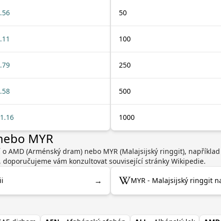
.56
50
.11
100
.79
250
.58
500
1.16
1000
 nebo MYR
í o AMD (Arménský dram) nebo MYR (Malajsijský ringgit), napříkla
, doporučujeme vám konzultovat související stránky Wikipedie.
→
i
MYR - Malajsijský ringgit n