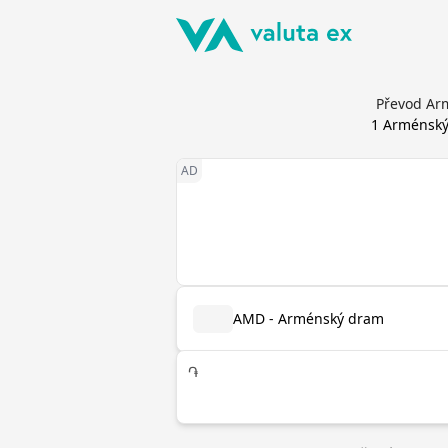
Převod Arm
1
Arménský
AMD - Arménský dram
֏