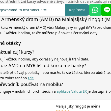
u střední tržní kurzy odvozené z živých tržních dat a aktualizují 
ange/cs/amd-to-myr?amount=1
Kopírovat
 Arménský dram (AMD) na Malajsijský ringgit (M
í kurz Arménský dram (AMD) vůči Malajsijský ringgit (MYR) pro okam
zují každou hodinu, takže můžete plánovat s čerstvými daty.
né otázky
aktualizují kurzy?
zují každou hodinu, aby odrážely nejnovější tržní data.
kurz AMD na MYR liší od kurzu mé banky?
atelé přidávají poplatky nebo marže, takže částka, kterou obdržíte,
rzu zobrazeného
zde
.
řevodník používat na mobilu?
unguje v mobilních prohlížečích a
aplikace Valuta EX
je dostupná p
Malajsijský ringgit je měna