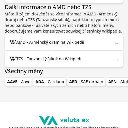
Další informace o AMD nebo TZS
Máte-li zájem dozvědět se více informací o AMD (Arménský
dram) nebo TZS (Tanzanský šilink), například o typech mincí
nebo bankovek, uživatelských zemích nebo historii měny,
doporučujeme vám konzultovat související stránky Wikipedie.
→
AMD - Arménský dram na Wikipedii
→
TZS - Tanzanský šilink na Wikipedii
Všechny měny
AAVE
- Aave
ADA
- Cardano
AED
- SAE dirham
AFN
- Af