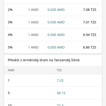
2
%
1 AMD
0.020 AMD
7.08 TZS
3
%
1 AMD
0.030 AMD
7.01 TZS
4
%
1 AMD
0.040 AMD
6.94 TZS
5
%
1 AMD
0.050 AMD
6.86 TZS
Převést z Arménský dram na Tanzanský šilink
AMD
TZS
1
7.23
5
36.15
10
72.3