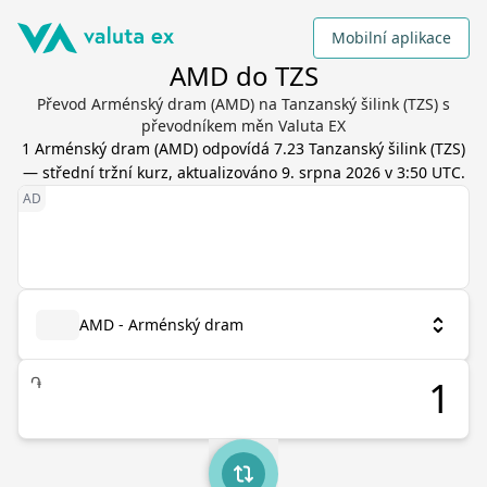
Mobilní aplikace
AMD do TZS
Převod Arménský dram (AMD) na Tanzanský šilink (TZS) s
převodníkem měn Valuta EX
1
Arménský dram
(
AMD
) odpovídá
7.23
Tanzanský šilink
(
TZS
)
— střední tržní kurz, aktualizováno
9. srpna 2026 v 3:50 UTC
.
AMD - Arménský dram
֏