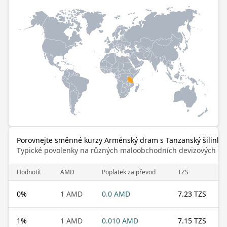
Porovnejte směnné kurzy Arménský dram s Tanzanský šilink
Typické povolenky na různých maloobchodních devizových trz
Hodnotit
AMD
Poplatek za převod
TZS
0
%
1 AMD
0.0 AMD
7.23 TZS
1
%
1 AMD
0.010 AMD
7.15 TZS