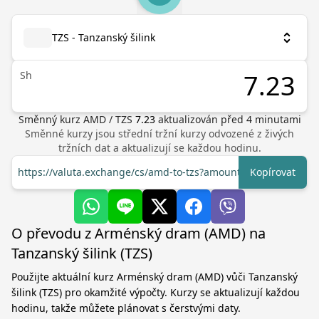
TZS - Tanzanský šilink
Sh
Směnný kurz
AMD
/
TZS
7.23
aktualizován před
4
minutami
Směnné kurzy jsou střední tržní kurzy odvozené z živých
tržních dat a aktualizují se každou hodinu.
https://valuta.exchange/cs/amd-to-tzs?amount=1
Kopírovat
O převodu z Arménský dram (AMD) na
Tanzanský šilink (TZS)
Použijte aktuální kurz Arménský dram (AMD) vůči Tanzanský
šilink (TZS) pro okamžité výpočty. Kurzy se aktualizují každou
hodinu, takže můžete plánovat s čerstvými daty.