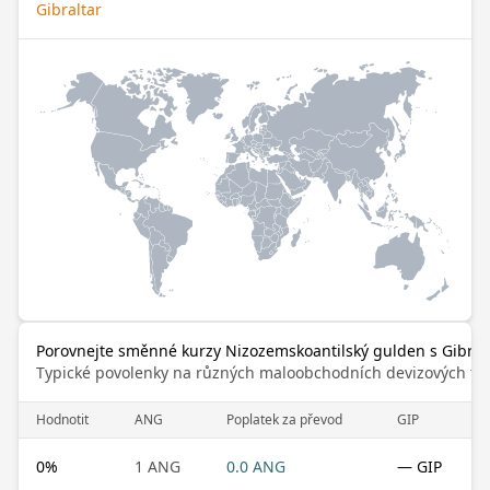
Gibraltar
Porovnejte směnné kurzy Nizozemskoantilský gulden s Gibralt
Typické povolenky na různých maloobchodních devizových trz
Hodnotit
ANG
Poplatek za převod
GIP
0
%
1 ANG
0.0 ANG
— GIP