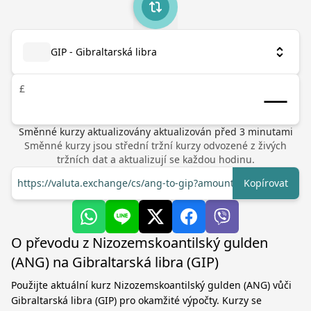
GIP - Gibraltarská libra
£
Směnné kurzy aktualizovány
aktualizován před
3
minutami
Směnné kurzy jsou střední tržní kurzy odvozené z živých
tržních dat a aktualizují se každou hodinu.
https://valuta.exchange/cs/ang-to-gip?amount=1
Kopírovat
O převodu z Nizozemskoantilský gulden
(ANG) na Gibraltarská libra (GIP)
Použijte aktuální kurz Nizozemskoantilský gulden (ANG) vůči
Gibraltarská libra (GIP) pro okamžité výpočty. Kurzy se