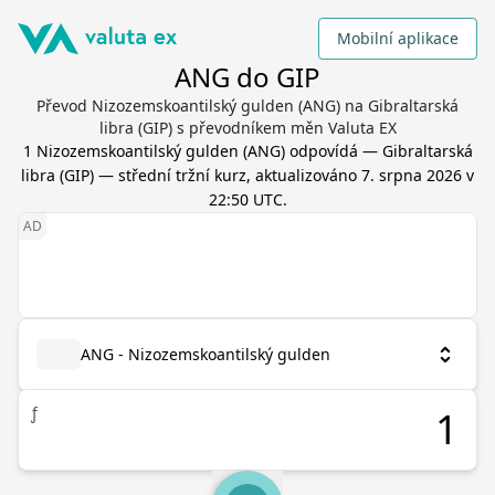
Mobilní aplikace
ANG do GIP
Převod Nizozemskoantilský gulden (ANG) na Gibraltarská
libra (GIP) s převodníkem měn Valuta EX
1
Nizozemskoantilský gulden
(
ANG
) odpovídá
—
Gibraltarská
libra
(
GIP
) — střední tržní kurz, aktualizováno
7. srpna 2026 v
22:50 UTC
.
ANG - Nizozemskoantilský gulden
ƒ