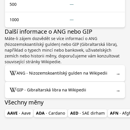
500
—
1000
—
Další informace o ANG nebo GIP
Máte-li zájem dozvědět se více informací o ANG
(Nizozemskoantilský gulden) nebo GIP (Gibraltarská libra),
například o typech mincí nebo bankovek, uživatelských
zemích nebo historii měny, doporučujeme vám konzultovat
související stránky Wikipedie.
→
ANG - Nizozemskoantilský gulden na Wikipedii
→
GIP - Gibraltarská libra na Wikipedii
Všechny měny
AAVE
- Aave
ADA
- Cardano
AED
- SAE dirham
AFN
- Af